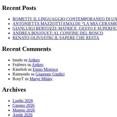
Recent Posts
ROMETTI: IL LINGUAGGIO CONTEMPORANEO DI U
ANTONIETTA MAZZOTTI EMALDI: “LA MIA CERAMICA
GIANLUIGI BERTOZZI: MATRICE, GESTO E SUPERFIC
ANDREA BOUQUET: AL CONFINE DEL BOSCO
RENATO OLIVASTRI: IL SAPERE CHE RESTA
Recent Comments
baudo
su
Artkeo
Frafreex
su
Artkeo
Kinebob
su
Ennio Moresco
Raimondo
su
Giuseppe Giudici
RosyT
su
Marye Mislay
Archives
Luglio 2026
Giugno 2026
Maggio 2026
Aprile 2026