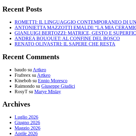
Recent Posts
ROMETTI: IL LINGUAGGIO CONTEMPORANEO DI U
ANTONIETTA MAZZOTTI EMALDI: “LA MIA CERAMICA
GIANLUIGI BERTOZZI: MATRICE, GESTO E SUPERFIC
ANDREA BOUQUET: AL CONFINE DEL BOSCO
RENATO OLIVASTRI: IL SAPERE CHE RESTA
Recent Comments
baudo
su
Artkeo
Frafreex
su
Artkeo
Kinebob
su
Ennio Moresco
Raimondo
su
Giuseppe Giudici
RosyT
su
Marye Mislay
Archives
Luglio 2026
Giugno 2026
Maggio 2026
Aprile 2026