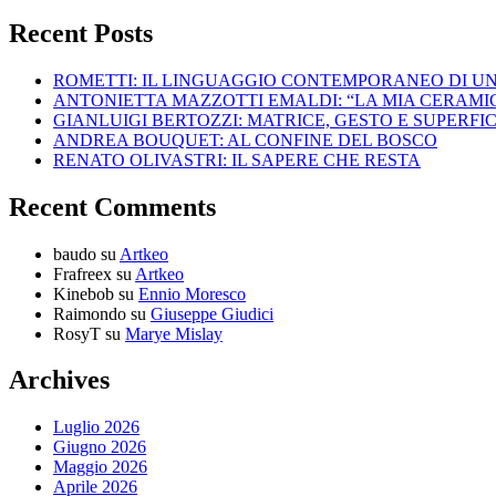
Recent Posts
ROMETTI: IL LINGUAGGIO CONTEMPORANEO DI U
ANTONIETTA MAZZOTTI EMALDI: “LA MIA CERAMICA
GIANLUIGI BERTOZZI: MATRICE, GESTO E SUPERFIC
ANDREA BOUQUET: AL CONFINE DEL BOSCO
RENATO OLIVASTRI: IL SAPERE CHE RESTA
Recent Comments
baudo
su
Artkeo
Frafreex
su
Artkeo
Kinebob
su
Ennio Moresco
Raimondo
su
Giuseppe Giudici
RosyT
su
Marye Mislay
Archives
Luglio 2026
Giugno 2026
Maggio 2026
Aprile 2026