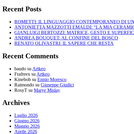
Recent Posts
ROMETTI: IL LINGUAGGIO CONTEMPORANEO DI U
ANTONIETTA MAZZOTTI EMALDI: “LA MIA CERAMICA
GIANLUIGI BERTOZZI: MATRICE, GESTO E SUPERFIC
ANDREA BOUQUET: AL CONFINE DEL BOSCO
RENATO OLIVASTRI: IL SAPERE CHE RESTA
Recent Comments
baudo
su
Artkeo
Frafreex
su
Artkeo
Kinebob
su
Ennio Moresco
Raimondo
su
Giuseppe Giudici
RosyT
su
Marye Mislay
Archives
Luglio 2026
Giugno 2026
Maggio 2026
Aprile 2026