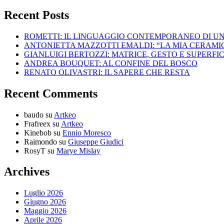
Recent Posts
ROMETTI: IL LINGUAGGIO CONTEMPORANEO DI U
ANTONIETTA MAZZOTTI EMALDI: “LA MIA CERAMICA
GIANLUIGI BERTOZZI: MATRICE, GESTO E SUPERFIC
ANDREA BOUQUET: AL CONFINE DEL BOSCO
RENATO OLIVASTRI: IL SAPERE CHE RESTA
Recent Comments
baudo
su
Artkeo
Frafreex
su
Artkeo
Kinebob
su
Ennio Moresco
Raimondo
su
Giuseppe Giudici
RosyT
su
Marye Mislay
Archives
Luglio 2026
Giugno 2026
Maggio 2026
Aprile 2026