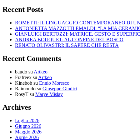
Recent Posts
ROMETTI: IL LINGUAGGIO CONTEMPORANEO DI U
ANTONIETTA MAZZOTTI EMALDI: “LA MIA CERAMICA
GIANLUIGI BERTOZZI: MATRICE, GESTO E SUPERFIC
ANDREA BOUQUET: AL CONFINE DEL BOSCO
RENATO OLIVASTRI: IL SAPERE CHE RESTA
Recent Comments
baudo
su
Artkeo
Frafreex
su
Artkeo
Kinebob
su
Ennio Moresco
Raimondo
su
Giuseppe Giudici
RosyT
su
Marye Mislay
Archives
Luglio 2026
Giugno 2026
Maggio 2026
Aprile 2026