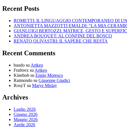
Recent Posts
ROMETTI: IL LINGUAGGIO CONTEMPORANEO DI U
ANTONIETTA MAZZOTTI EMALDI: “LA MIA CERAMICA
GIANLUIGI BERTOZZI: MATRICE, GESTO E SUPERFIC
ANDREA BOUQUET: AL CONFINE DEL BOSCO
RENATO OLIVASTRI: IL SAPERE CHE RESTA
Recent Comments
baudo
su
Artkeo
Frafreex
su
Artkeo
Kinebob
su
Ennio Moresco
Raimondo
su
Giuseppe Giudici
RosyT
su
Marye Mislay
Archives
Luglio 2026
Giugno 2026
Maggio 2026
Aprile 2026