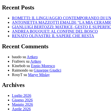
Recent Posts
ROMETTI: IL LINGUAGGIO CONTEMPORANEO DI U
ANTONIETTA MAZZOTTI EMALDI: “LA MIA CERAMICA
GIANLUIGI BERTOZZI: MATRICE, GESTO E SUPERFIC
ANDREA BOUQUET: AL CONFINE DEL BOSCO
RENATO OLIVASTRI: IL SAPERE CHE RESTA
Recent Comments
baudo
su
Artkeo
Frafreex
su
Artkeo
Kinebob
su
Ennio Moresco
Raimondo
su
Giuseppe Giudici
RosyT
su
Marye Mislay
Archives
Luglio 2026
Giugno 2026
Maggio 2026
Aprile 2026