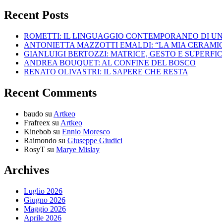
Recent Posts
ROMETTI: IL LINGUAGGIO CONTEMPORANEO DI U
ANTONIETTA MAZZOTTI EMALDI: “LA MIA CERAMICA
GIANLUIGI BERTOZZI: MATRICE, GESTO E SUPERFIC
ANDREA BOUQUET: AL CONFINE DEL BOSCO
RENATO OLIVASTRI: IL SAPERE CHE RESTA
Recent Comments
baudo
su
Artkeo
Frafreex
su
Artkeo
Kinebob
su
Ennio Moresco
Raimondo
su
Giuseppe Giudici
RosyT
su
Marye Mislay
Archives
Luglio 2026
Giugno 2026
Maggio 2026
Aprile 2026