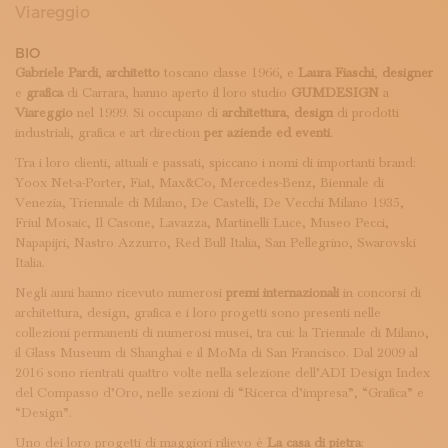
ISCRIVITI ALLA NEWSLETTER
Viareggio
SOSTIENICI
BIO
MAGAZINE
Gabriele Pardi
,
architetto
toscano classe 1966, e
Laura Fiaschi
,
designer
TUTTI I CONTENUTI
e
grafica
di Carrara, hanno aperto il loro studio
GUMDESIGN
a
NEWS
Viareggio
nel 1999. Si occupano di
architettura
,
design
di prodotti
INTERVISTE
industriali, grafica e art direction
per aziende ed eventi
.
ITINERARI
Tra i loro clienti, attuali e passati, spiccano i nomi di importanti brand:
ISCRIVITI
Yoox Net-a-Porter, Fiat, Max&Co, Mercedes-Benz, Biennale di
LOGIN
Venezia, Triennale di Milano, De Castelli, De Vecchi Milano 1935,
Friul Mosaic, Il Casone, Lavazza, Martinelli Luce, Museo Pecci,
Napapijri, Nastro Azzurro, Red Bull Italia, San Pellegrino, Swarovski
Italia.
Negli anni hanno ricevuto numerosi
premi internazionali
in concorsi di
architettura, design, grafica e i loro progetti sono presenti nelle
collezioni permanenti di numerosi musei, tra cui: la Triennale di Milano,
il Glass Museum di Shanghai e il MoMa di San Francisco. Dal 2009 al
2016 sono rientrati quattro volte nella selezione dell’ADI Design Index
del Compasso d’Oro, nelle sezioni di “Ricerca d’impresa”, “Grafica” e
“Design”.
Uno dei loro progetti di maggiori rilievo è
La casa di pietra
: