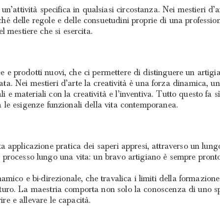
un’attività specifica in qualsiasi circostanza. Nei mestieri 
onché delle regole e delle consuetudini proprie di una professi
 mestiere che si esercita.
dee e prodotti nuovi, che ci permettere di distinguere un art
. Nei mestieri d’arte la creatività è una forza dinamica, u
i e materiali con la creatività e l’inventiva. Tutto questo fa 
sia le esigenze funzionali della vita contemporanea.
a applicazione pratica dei saperi appresi, attraverso un lun
rocesso lungo una vita: un bravo artigiano è sempre pronto 
amico e bi-direzionale, che travalica i limiti della formazio
 futuro. La maestria comporta non solo la conoscenza di uno sp
ire e allevare le capacità.