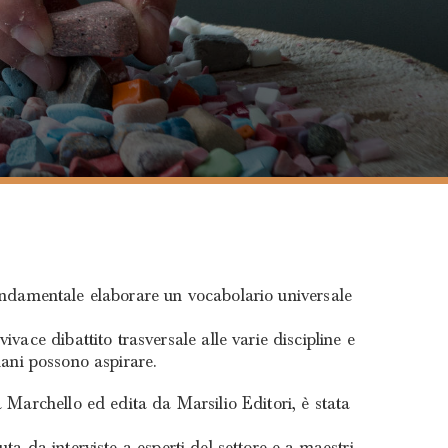
è fondamentale elaborare un vocabolario universale
vace dibattito trasversale alle varie discipline e
giani possono aspirare.
 Marchello ed edita da Marsilio Editori, è stata
uta da interviste a esperti del settore e a maestri