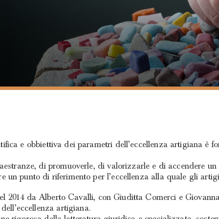
entifica e obbiettiva dei parametri dell’eccellenza artigiana 
estranze, di promuoverle, di valorizzarle e di accendere un vi
ire un punto di riferimento per l’eccellenza alla quale gli arti
nel 2014 da Alberto Cavalli, con Giuditta Comerci e Giovanna
dell’eccellenza artigiana.
gine rigorosa della letteratura giuridica e specializzata, sosten