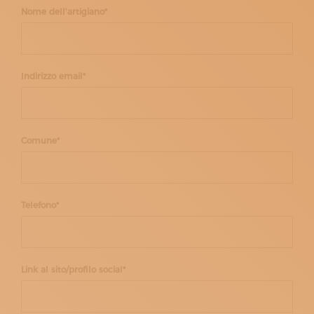
ISCRIVITI ALLA NEWSLETTER
Nome dell'artigiano*
SOSTIENICI
MAGAZINE
TUTTI I CONTENUTI
NEWS
Indirizzo email*
INTERVISTE
ITINERARI
ISCRIVITI
LOGIN
Comune*
Telefono*
Link al sito/profilo social*