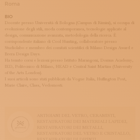
ISCRIVITI ALLA NEWSLETTER
Roma
SOSTIENICI
BIO
MAGAZINE
Docente presso Università di Bologna (Campus di Rimini), si occupa di
TUTTI I CONTENUTI
evoluzione degli stili, moda contemporanea, tecnologie applicate al
NEWS
design, comunicazione avanzata, metodologia della ricerca. È
INTERVISTE
corrispondente italiano di Cool Hunting, collaboratore presso
ITINERARI
Studiolabo e membro dei comitati scientifici di Milano Design Award e
ISCRIVITI
Brera Design Days.
LOGIN
Ha tenuto corsi e lezioni presso Istituto Marangoni, Domus Academy,
IED, Politecnico di Milano, HEAD e Central Saint Martins (University
of the Arts London).
I suoi articoli sono stati pubblicati da Vogue Italia, Huffington Post,
Marie Claire, Class, Vedomosti.
ARTIGIANI DEL VETRO
, CERAMISTI
,
RESTAURATORI DEI MATERIALI LAPIDEI
,
RESTAURATORI DEI METALLI
,
RESTAURATORI DEL VETRO E CRISTALLO
,
RESTAURATORI DI DIPINTI