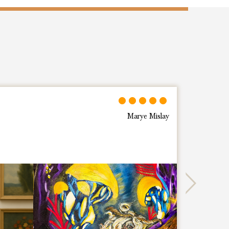
Next
ONN EARTH JEWELS di Barbara
D’Amario