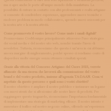
Questa connessione ci offre non solo ispirazione e strumenti preziosi,
ma ci apre anche le porte all’ampio mondo della manifattura. La
possibilità di entrare in contatto con altri professionisti e realtà artigiane
ci consente di condividere esperienze, apprendere nuove tecniche e
risolvere problemi in modo collaborativo, aprendo nuovi orizzonti per
la nostra arte e la nostra attività.
Come promuovete il vostro lavoro? Come usate i canali digitali?
Promuoviamo CosMonique principalmente attraverso l’uso strategico
dei social media e del nostro sito web, nonché tramite l’invio di
newsletter. Tuttavia, riconosciamo che questa è un’area in cui abbiamo
ancora margine di miglioramento, poiché spesso ci rendiamo conto di
disperdere molte energie senza ottenere i risultati sperati.
Grazie alla vittoria del Concorso Artigiano del Cuore 2023, verrete
affiancate da una risorsa che lavorerà alla comunicazione del vostro
brand e del vostro prodotto, insieme all’agenzia TA-DAAN. Cosa vi
aspettate da questo percorso e quali sono i vostri obiettivi?
Il nostro obiettivo è ampliare il nostro pubblico e instaurare un legame
con nuovi utenti che si affezionino alle nostre linee di prodotti. Per
raggiungere questo traguardo, riconosciamo l’importanza fondamentale
di implementare una strategia di marketing efficace. Il nostro intento è
aumentare il traffico sul nostro negozio online, offrendo un’esperienza