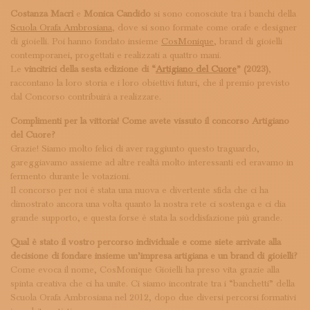
ISCRIVITI ALLA NEWSLETTER
Costanza Macrì
e
Monica Candido
si sono conosciute tra i banchi della
SOSTIENICI
Scuola Orafa Ambrosiana
, dove si sono formate come orafe e designer
MAGAZINE
di gioielli. Poi hanno fondato insieme
CosMonique
, brand di gioielli
TUTTI I CONTENUTI
contemporanei, progettati e realizzati a quattro mani.
NEWS
Le
vincitrici della sesta edizione di “
Artigiano del Cuore
” (2023)
,
INTERVISTE
raccontano la loro storia e i loro obiettivi futuri, che il premio previsto
dal Concorso contribuirà a realizzare.
ITINERARI
ISCRIVITI
Complimenti per la vittoria! Come avete vissuto il concorso Artigiano
LOGIN
del Cuore?
Grazie! Siamo molto felici di aver raggiunto questo traguardo,
gareggiavamo assieme ad altre realtà molto interessanti ed eravamo in
fermento durante le votazioni.
Il concorso per noi è stata una nuova e divertente sfida che ci ha
dimostrato ancora una volta quanto la nostra rete ci sostenga e ci dia
grande supporto, e questa forse è stata la soddisfazione più grande.
Qual è stato il vostro percorso individuale e come siete arrivate alla
decisione di fondare insieme un’impresa artigiana e un brand di gioielli?
Come evoca il nome, CosMonique Gioielli ha preso vita grazie alla
spinta creativa che ci ha unite. Ci siamo incontrate tra i “banchetti” della
Scuola Orafa Ambrosiana nel 2012, dopo due diversi percorsi formativi