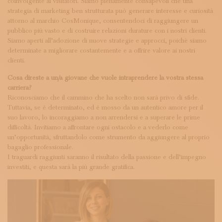
coinvolgente ai visitatori. Siamo pienamente consapevoli che una
strategia di marketing ben strutturata può generare interesse e curiosità
attorno al marchio CosMonique, consentendoci di raggiungere un
pubblico più vasto e di costruire relazioni durature con i nostri clienti.
Siamo aperti all’adozione di nuove strategie e approcci, poiché siamo
determinate a migliorare costantemente e a offrire valore ai nostri
clienti.
Cosa direste a un/a giovane che vuole intraprendere la vostra stessa
carriera?
Riconosciamo che il cammino che ha scelto non sarà privo di sfide.
Tuttavia, se è determinato, ed è mosso da un autentico amore per il
suo lavoro, lo incoraggiamo a non arrendersi e a superare le prime
difficoltà. Invitiamo a affrontare ogni ostacolo e a vederlo come
un’opportunità, sfruttandolo come strumento da aggiungere al proprio
bagaglio professionale.
I traguardi raggiunti saranno il risultato della passione e dell’impegno
investiti, e questa sarà la più grande gratifica.