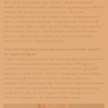
altri contesti. In particolare siamo attratte e affascinate dal mondo
naturale, ma anche da tecniche e materiali che appartengono ad altre arti
manuali e che diventa interessante incorporare alla nostra.
I nostri gioielli nascono da una costante ricerca e sperimentazione di
forme e combinazioni di materiali, con una particolare attenzione alla
ricerca estetica. Siamo convinte che, come affermava Dostoevskij, “la
bellezza salverà il mondo”. Questo principio ispira parte del nostro
processo creativo, poiché crediamo che l’arte possa trasmettere
emozioni e suscitare connessioni profonde.
Cosa volete trasmettere con il vostro lavoro e con il vostro brand? A
che target vi rivolgete?
Ci piace rivolgerci a un pubblico che mostra una profonda attenzione in
ciò che acquista, mettendo in primo piano il valore dell’oggetto e
l’unicità di un pezzo non commerciale e seriale, evitando gli acquisti
impulsivi e anonimi. Il nostro desiderio è di interagire con un pubblico
attento, in grado di riconoscere il valore intrinseco del lavoro
artigianale, del tempo dedicato alla realizzazione e della valenza artistica
che si cela dietro a ogni gioiello. Non abbiamo un target specifico in
termini di età o stile, ma ci rivolgiamo a coloro che apprezzano la
bellezza e l’autenticità, e che valorizzano il fatto a mano.