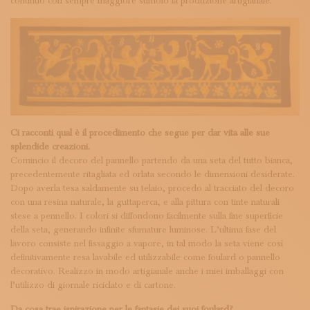
continuo con sempre maggiore stimolo la produzione artigianale.
Ci racconti qual è il procedimento che segue per dar vita alle sue
splendide creazioni.
Comincio il decoro del pannello partendo da una seta del tutto bianca,
precedentemente ritagliata ed orlata secondo le dimensioni desiderate.
Dopo averla tesa saldamente su telaio, procedo al tracciato del decoro
con una resina naturale, la guttaperca, e alla pittura con tinte naturali
stese a pennello. I colori si diffondono facilmente sulla fine superficie
della seta, generando infinite sfumature luminose. L’ultima fase del
lavoro consiste nel fissaggio a vapore, in tal modo la seta viene così
definitivamente resa lavabile ed utilizzabile come foulard o pannello
decorativo. Realizzo in modo artigianale anche i miei imballaggi con
l’utilizzo di giornale riciclato e di cartone.
Da cosa trae ispirazione per le fantasie dei suoi foulard?