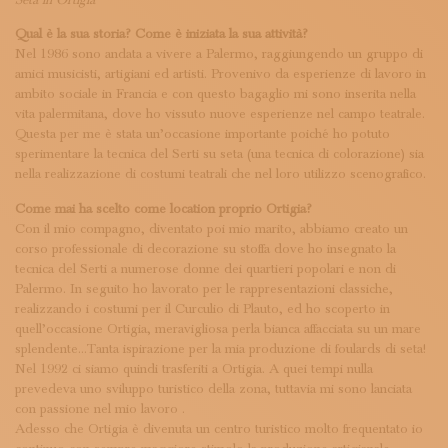
Seta in Ortigia
ISCRIVITI ALLA NEWSLETTER
SOSTIENICI
Qual è la sua storia? Come è iniziata la sua attività?
MAGAZINE
Nel 1986 sono andata a vivere a Palermo, raggiungendo un gruppo di
amici musicisti, artigiani ed artisti. Provenivo da esperienze di lavoro in
TUTTI I CONTENUTI
ambito sociale in Francia e con questo bagaglio mi sono inserita nella
NEWS
vita palermitana, dove ho vissuto nuove esperienze nel campo teatrale.
INTERVISTE
Questa per me è stata un’occasione importante poiché ho potuto
ITINERARI
sperimentare la tecnica del Serti su seta (una tecnica di colorazione) sia
ISCRIVITI
nella realizzazione di costumi teatrali che nel loro utilizzo scenografico.
LOGIN
Come mai ha scelto come location proprio Ortigia?
Con il mio compagno, diventato poi mio marito, abbiamo creato un
corso professionale di decorazione su stoffa dove ho insegnato la
tecnica del Serti a numerose donne dei quartieri popolari e non di
Palermo. In seguito ho lavorato per le rappresentazioni classiche,
realizzando i costumi per il Curculio di Plauto, ed ho scoperto in
quell’occasione Ortigia, meravigliosa perla bianca affacciata su un mare
splendente…Tanta ispirazione per la mia produzione di foulards di seta!
Nel 1992 ci siamo quindi trasferiti a Ortigia. A quei tempi nulla
prevedeva uno sviluppo turistico della zona, tuttavia mi sono lanciata
con passione nel mio lavoro .
Adesso che Ortigia è divenuta un centro turistico molto frequentato io