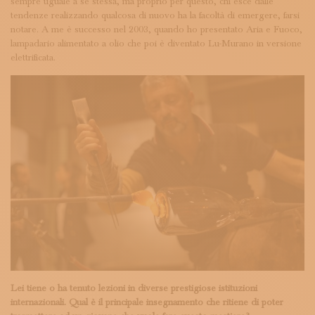
sempre uguale a sé stessa, ma proprio per questo, chi esce dalle
tendenze realizzando qualcosa di nuovo ha la facoltà di emergere, farsi
notare. A me è successo nel 2003, quando ho presentato Aria e Fuoco,
lampadario alimentato a olio che poi è diventato Lu-Murano in versione
elettrificata.
Lei tiene o ha tenuto lezioni in diverse prestigiose istituzioni
internazionali. Qual è il principale insegnamento che ritiene di poter