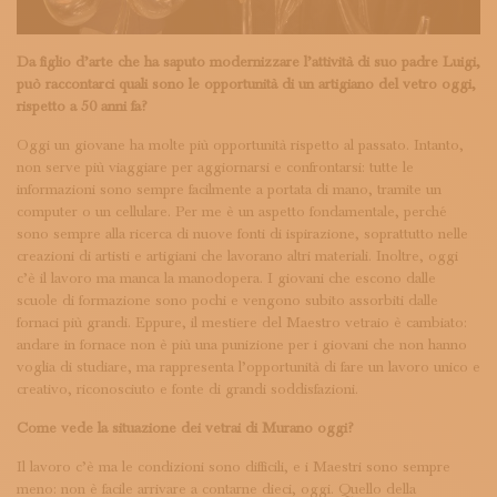
Da figlio d’arte che ha saputo modernizzare l’attività di suo padre Luigi,
può raccontarci quali sono le opportunità di un artigiano del vetro oggi,
rispetto a 50 anni fa?
Oggi un giovane ha molte più opportunità rispetto al passato. Intanto,
non serve più viaggiare per aggiornarsi e confrontarsi: tutte le
informazioni sono sempre facilmente a portata di mano, tramite un
computer o un cellulare. Per me è un aspetto fondamentale, perché
sono sempre alla ricerca di nuove fonti di ispirazione, soprattutto nelle
creazioni di artisti e artigiani che lavorano altri materiali. Inoltre, oggi
c’è il lavoro ma manca la manodopera. I giovani che escono dalle
scuole di formazione sono pochi e vengono subito assorbiti dalle
fornaci più grandi. Eppure, il mestiere del Maestro vetraio è cambiato:
andare in fornace non è più una punizione per i giovani che non hanno
voglia di studiare, ma rappresenta l’opportunità di fare un lavoro unico e
creativo, riconosciuto e fonte di grandi soddisfazioni.
Come vede la situazione dei vetrai di Murano oggi?
Il lavoro c’è ma le condizioni sono difficili, e i Maestri sono sempre
meno: non è facile arrivare a contarne dieci, oggi. Quello della