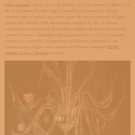
ISCRIVITI ALLA NEWSLETTER
Fabio Fornasier
, classe 1963, è un Maestro del vetro muranese, figlio d’arte
SOSTIENICI
che ha acquisito dal padre Luigi le tecniche e la passione per questo
MAGAZINE
mestiere unico al mondo, ma anche padre che sta trasmettendo al figlio i
TUTTI I CONTENUTI
segreti della fornace. Nelle sue originali creazioni, lo stile e la tecnica
tradizionale si arricchiscono di un afflato artistico che deriva da curiosità,
NEWS
apertura al nuovo, inclinazione alla sperimentazione, e il suo riconosciuto
INTERVISTE
capolavoro e best-seller, il lampadario Lu-Murano, testimonia lo stile
ITINERARI
contemporaneo, leggero ed evocativo del Maestro, nominato
MAM –
ISCRIVITI
Maestro d’Arte e Mestiere
nel 2024.
LOGIN