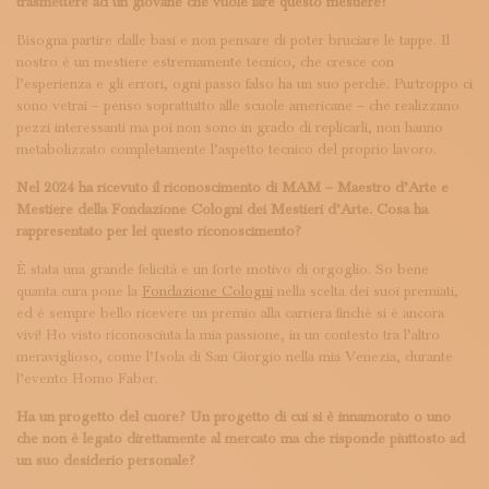
trasmettere ad un giovane che vuole fare questo mestiere?
Bisogna partire dalle basi e non pensare di poter bruciare le tappe. Il
nostro è un mestiere estremamente tecnico, che cresce con
l’esperienza e gli errori, ogni passo falso ha un suo perché. Purtroppo ci
sono vetrai – penso soprattutto alle scuole americane – che realizzano
pezzi interessanti ma poi non sono in grado di replicarli, non hanno
metabolizzato completamente l’aspetto tecnico del proprio lavoro.
Nel 2024 ha ricevuto il riconoscimento di MAM – Maestro d’Arte e
Mestiere della Fondazione Cologni dei Mestieri d’Arte. Cosa ha
rappresentato per lei questo riconoscimento?
È stata una grande felicità e un forte motivo di orgoglio. So bene
quanta cura pone la
Fondazione Cologni
nella scelta dei suoi premiati,
ed è sempre bello ricevere un premio alla carriera finché si è ancora
vivi! Ho visto riconosciuta la mia passione, in un contesto tra l’altro
meraviglioso, come l’Isola di San Giorgio nella mia Venezia, durante
l’evento Homo Faber.
Ha un progetto del cuore? Un progetto di cui si è innamorato o uno
che non è legato direttamente al mercato ma che risponde piuttosto ad
un suo desiderio personale?