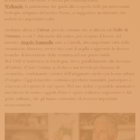
la tradizione con forme e decori più contemporanei.
Wellmade
, la piattaforma che guida alla scoperta delle più interessanti
botteghe artigiane del nostro Paese, ci suggerisce un itinerario che
include tre importanti realtà.
Andiamo allora a
Cabras
, piccolo comune che si affaccia sul
Golfo di
Oristano
, a soli 7 chilometri dal centro, per scoprire il lavoro del
maestro
Angelo Sciannella
: nato a Castelli, altra importante città della
ceramica in Abruzzo, cresce tra i vasi di argilla e apprende la diverse
tecniche di lavorazione della ceramica nel suo paese natale.
Nel 1962 si trasferisce in Sardegna, dove, parallelamente alla docenza
all’Istituto d’Arte Contini, si dedica a una fervida produzione di
ceramiche, combinando i motivi dell’artigianato sardo con la sua cultura
d’origine. Oggi il maestro continua a produrre manufatti, partecipare a
concorsi ed esporre le sue opere. Nel suo atelier è possibile ammirare i
suoi lavori da vicino: oggetti d’uso e opere scultoree espressive e dal
gusto raffinato, che gli hanno consentito di ricevere importanti
riconoscimenti.