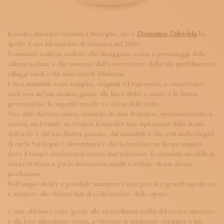
Il nostro itinerario termina a Seneghe, dove
Domenico Cubeddu
ha
aperto il suo laboratorio di ceramica nel 2000.
Domenico realizza sculture che ritraggono scene e personaggi della
cultura isolana, e che nascono dall’osservazione della vita quotidiana nei
villaggi sardi e dai suoi ricordi d’infanzia.
I suoi manufatti sono semplici, originali ed espressivi, e conservano
anch’essi un’aria arcaica, grazie alle linee dritte e sicure e le forme
geometriche, le superfici ruvide e i colori della terra.
Uno stile davvero unico, maturato in anni di pratica, sperimentazione a
ricerca, sia formale sia tecnica: il maestro trae ispirazione dalla storia
dell’isola e dal suo illustre passato, dai manufatti e dai resti archeologici
di cui la Sardegna è disseminata e che la rendono un luogo magico
dove il tempo sembra non essere mai trascorso. Il ceramista modella la
terra refrattaria e poi la decora con smalti e vetrine di sua stessa
produzione.
Nell’ampio atelier è possibile ammirare i suoi piccoli e grandi capolavori
e assistere alle diverse fasi di realizzazione delle opere.
Come abbiamo visto grazie alle straordinarie realtà del nostro itinerario
e alla loro affascinante storia, a Oristano la tradizione ceramica è più