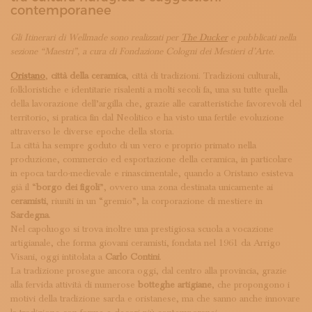
ISCRIVITI ALLA NEWSLETTER
contemporanee
SOSTIENICI
MAGAZINE
Gli Itinerari di Wellmade sono realizzati per
The Ducker
e pubblicati nella
sezione “Maestri”, a cura di Fondazione Cologni dei Mestieri d’Arte.
TUTTI I CONTENUTI
NEWS
Oristano
,
città della ceramica
, città di tradizioni. Tradizioni culturali,
INTERVISTE
folkloristiche e identitarie risalenti a molti secoli fa, una su tutte quella
ITINERARI
della lavorazione dell’argilla che, grazie alle caratteristiche favorevoli del
ISCRIVITI
territorio, si pratica fin dal Neolitico e ha visto una fertile evoluzione
LOGIN
attraverso le diverse epoche della storia.
La città ha sempre goduto di un vero e proprio primato nella
produzione, commercio ed esportazione della ceramica, in particolare
in epoca tardo-medievale e rinascimentale, quando a Oristano esisteva
già il “
borgo dei figoli
”, ovvero una zona destinata unicamente ai
ceramisti
, riuniti in un “gremio”, la corporazione di mestiere in
Sardegna
.
Nel capoluogo si trova inoltre una prestigiosa scuola a vocazione
artigianale, che forma giovani ceramisti, fondata nel 1961 da Arrigo
Visani, oggi intitolata a
Carlo Contini
.
La tradizione prosegue ancora oggi, dal centro alla provincia, grazie
alla fervida attività di numerose
botteghe artigiane
, che propongono i
motivi della tradizione sarda e oristanese, ma che sanno anche innovare