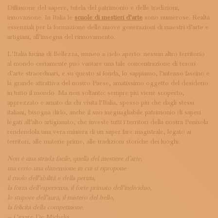
ISCRIVITI ALLA NEWSLETTER
Diffusione del sapere, tutela del patrimonio e delle tradizioni,
SOSTIENICI
innovazione. In Italia le
scuole di mestieri d’arte
sono numerose. Realtà
MAGAZINE
essenziali per la formazione delle nuove generazioni di maestri d’arte e
TUTTI I CONTENUTI
artigiani, all’insegna del rinnovamento.
NEWS
L’Italia fucina di Bellezza, museo a cielo aperto: nessun altro territorio
INTERVISTE
al mondo certamente può vantare una tale concentrazione di tesori
ITINERARI
d’arte straordinari, e su questo si fonda, lo sappiamo, l’intenso fascino e
ISCRIVITI
la grande attrattiva del nostro Paese, amatissimo oggetto del desiderio
LOGIN
in tutto il mondo. Ma non soltanto: sempre più viene scoperto,
apprezzato e amato da chi visita l’Italia, spesso più che dagli stessi
italiani, bisogna dirlo, anche il suo ineguagliabile patrimonio di saperi
legati all’alto artigianato, che investe tutti i territori della nostra Penisola
rendendola una vera miniera di un saper fare magistrale, legato ai
territori, alle materie prime, alle tradizioni storiche dei luoghi.
Non è una strada facile, quella del mestiere d’arte,
ma certo una dimensione in cui si ripropone
il ruolo dell’abilità e della perizia,
la forza dell’esperienza, il forte primato dell’individuo,
lo stupore dell’aura, il mistero del bello,
la felicità della competizione.
— Cesare De Michelis