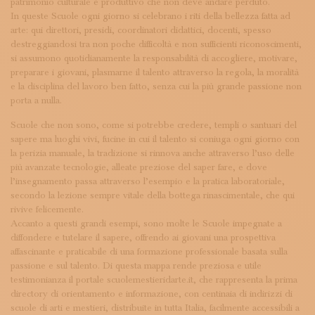
patrimonio culturale e produttivo che non deve andare perduto.
In queste Scuole ogni giorno si celebrano i riti della bellezza fatta ad
arte: qui direttori, presidi, coordinatori didattici, docenti, spesso
destreggiandosi tra non poche difficoltà e non sufficienti riconoscimenti,
si assumono quotidianamente la responsabilità di accogliere, motivare,
preparare i giovani, plasmarne il talento attraverso la regola, la moralità
e la disciplina del lavoro ben fatto, senza cui la più grande passione non
porta a nulla.
Scuole che non sono, come si potrebbe credere, templi o santuari del
sapere ma luoghi vivi, fucine in cui il talento si coniuga ogni giorno con
la perizia manuale, la tradizione si rinnova anche attraverso l’uso delle
più avanzate tecnologie, alleate preziose del saper fare, e dove
l’insegnamento passa attraverso l’esempio e la pratica laboratoriale,
secondo la lezione sempre vitale della bottega rinascimentale, che qui
rivive felicemente.
Accanto a questi grandi esempi, sono molte le Scuole impegnate a
diffondere e tutelare il sapere, offrendo ai giovani una prospettiva
affascinante e praticabile di una formazione professionale basata sulla
passione e sul talento. Di questa mappa rende preziosa e utile
testimonianza il portale scuolemestieridarte.it, che rappresenta la prima
directory di orientamento e informazione, con centinaia di indirizzi di
scuole di arti e mestieri, distribuite in tutta Italia, facilmente accessibili a