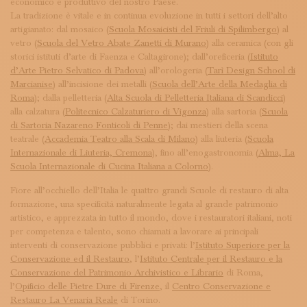
economico e produttivo del nostro Paese.
La tradizione è vitale e in continua evoluzione in tutti i settori dell’alto
artigianato: dal mosaico (
Scuola Mosaicisti del Friuli di Spilimbergo
) al
vetro (
Scuola del Vetro Abate Zanetti di Murano
) alla ceramica (con gli
storici istituti d’arte di Faenza e Caltagirone); dall’oreficeria (
Istituto
d’Arte Pietro Selvatico di Padova
) all’orologeria (
Tarì Design School di
Marcianise
) all’incisione dei metalli (
Scuola dell’Arte della Medaglia di
Roma
); dalla pelletteria (
Alta Scuola di Pelletteria Italiana di Scandicci
)
alla calzatura (
Politecnico Calzaturiero di Vigonza
) alla sartoria (
Scuola
di Sartoria Nazareno Fonticoli di Penne
); dai mestieri della scena
teatrale (
Accademia Teatro alla Scala di Milano
) alla liuteria (
Scuola
Internazionale di Liuteria, Cremona
), fino all’enogastronomia (
Alma, La
Scuola Internazionale di Cucina Italiana a Colorno
).
Fiore all’occhiello dell’Italia le quattro grandi Scuole di restauro di alta
formazione, una specificità naturalmente legata al grande patrimonio
artistico, e apprezzata in tutto il mondo, dove i restauratori italiani, noti
per competenza e talento, sono chiamati a lavorare ai principali
interventi di conservazione pubblici e privati: l’
Istituto Superiore per la
Conservazione ed il Restauro
, l’
Istituto Centrale per il Restauro e la
Conservazione del Patrimonio Archivistico e Librario
di Roma,
l’
Opificio delle Pietre Dure di Firenze
, il
Centro Conservazione e
Restauro La Venaria Reale
di Torino.