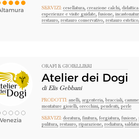
SERVIZI:
cesellatura,
creazione calchi,
didattica
Altamura
esperienze e visite guidate,
fusione,
incastonatur
restauro,
restauro conservativo,
restauro estetico
ORAFI E GIOIELLIERI
Atelier dei Dogi
di Elis Gebbani
PRODOTTI:
anelli,
argenteria,
bracciali,
cammei
montature gioielli,
orecchini,
pendenti,
perle
SERVIZI:
doratura,
finitura,
forgiatura,
fusione,
Venezia
pulitura,
restauro,
riparazione,
rodiatura,
saldatu