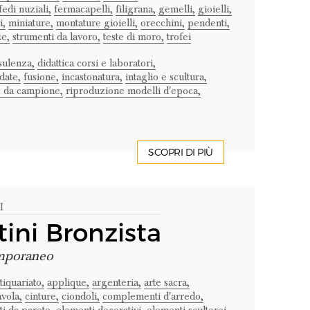
fedi nuziali,
fermacapelli,
filigrana,
gemelli,
gioielli,
i,
miniature,
montature gioielli,
orecchini,
pendenti,
te,
strumenti da lavoro,
teste di moro,
trofei
sulenza,
didattica corsi e laboratori,
date,
fusione,
incastonatura,
intaglio e scultura,
 da campione,
riproduzione modelli d'epoca,
SCOPRI DI PIÙ
I
ini Bronzista
emporaneo
tiquariato,
applique,
argenteria,
arte sacra,
avola,
cinture,
ciondoli,
complementi d'arredo,