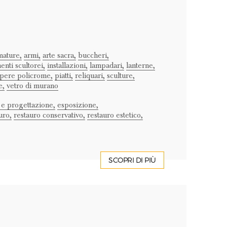
mature,
armi,
arte sacra,
buccheri,
enti scultorei,
installazioni,
lampadari,
lanterne,
pere policrome,
piatti,
reliquari,
sculture,
e,
vetro di murano
 e progettazione,
esposizione,
uro,
restauro conservativo,
restauro estetico,
SCOPRI DI PIÙ