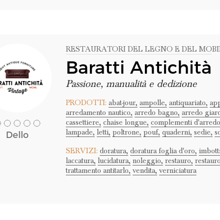
RESTAURATORI DEL LEGNO E DEL MOBI
Baratti Antichità
Passione, manualità e dedizione
PRODOTTI:
abat-jour,
ampolle,
antiquariato,
app
arredamento nautico,
arredo bagno,
arredo giar
cassettiere,
chaise longue,
complementi d'arredo
lampade,
letti,
poltrone,
pouf,
quaderni,
sedie,
s
Dello
SERVIZI:
doratura,
doratura foglia d'oro,
imbotti
laccatura,
lucidatura,
noleggio,
restauro,
restauro
trattamento antitarlo,
vendita,
verniciatura