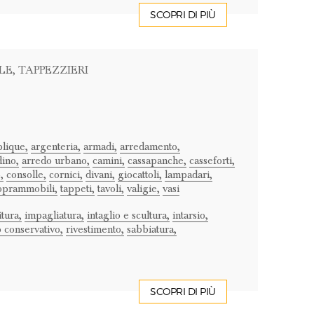
SCOPRI DI PIÙ
LE
, TAPPEZZIERI
lique,
argenteria,
armadi,
arredamento,
dino,
arredo urbano,
camini,
cassapanche,
casseforti,
,
consolle,
cornici,
divani,
giocattoli,
lampadari,
oprammobili,
tappeti,
tavoli,
valigie,
vasi
tura,
impagliatura,
intaglio e scultura,
intarsio,
 conservativo,
rivestimento,
sabbiatura,
SCOPRI DI PIÙ