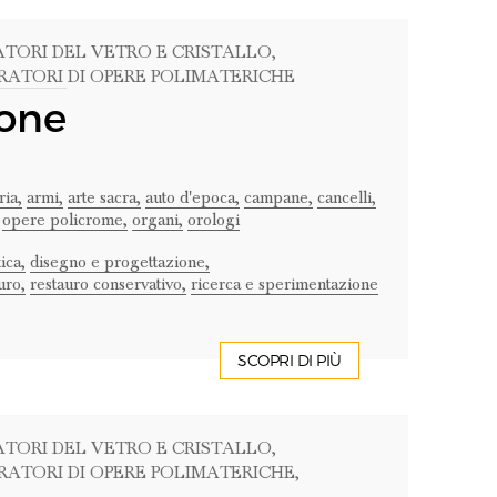
ATORI DEL VETRO E CRISTALLO
,
URATORI DI OPERE POLIMATERICHE
one
ria,
armi,
arte sacra,
auto d'epoca,
campane,
cancelli,
opere policrome,
organi,
orologi
ica,
disegno e progettazione,
uro,
restauro conservativo,
ricerca e sperimentazione
SCOPRI DI PIÙ
ATORI DEL VETRO E CRISTALLO
,
URATORI DI OPERE POLIMATERICHE
,