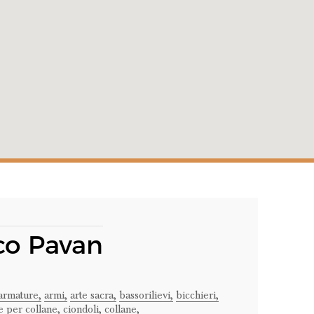
co Pavan
armature,
armi,
arte sacra,
bassorilievi,
bicchieri,
e per collane,
ciondoli,
collane,