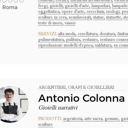
consolle,
cornici,
Elementi architettonici,
element
fregi,
gioielli,
gioielli d'arte,
lampadari,
lampade
Roma
oggettistica,
opere d'arte,
orecchini,
orologi,
pen
sculture in cera,
semilavorati,
statue,
statuette,
st
teste di moro,
vassoi
SERVIZI:
alta moda,
cesellatura,
doratura,
finitu
pulimentatura,
pulitura,
restauro,
restauro conser
riproduzione modelli d'epoca,
saldatura,
su comm
ARGENTIERI
, ORAFI E GIOIELLIERI
Antonio Colonna
Gioielli narrativi
PRODOTTI:
argenteria,
arte sacra,
gemme,
gioi
sculture