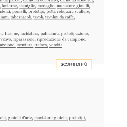
i da parete,
elementi decorativi,
elementi scultorei,
,
lanterne,
maniglie,
medaglie,
montature gioielli,
denti,
pomelli,
prototipi,
putti,
reliquari,
sculture,
emmi,
tabernacoli,
tavoli,
tavolini da caffè,
ra,
fusione,
lucidatura,
patinatura,
prototipazione,
vativo,
riparazione,
riproduzione da campione,
issione,
tornitura,
traforo,
vendita
SCOPRI DI PIÙ
elli,
gioielli d'arte,
montature gioielli,
prototipi,