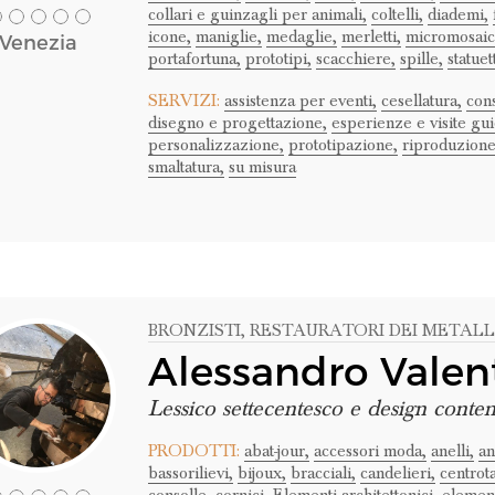
collari e guinzagli per animali,
coltelli,
diademi,
icone,
maniglie,
medaglie,
merletti,
micromosaic
Venezia
portafortuna,
prototipi,
scacchiere,
spille,
statuet
SERVIZI:
assistenza per eventi,
cesellatura,
con
disegno e progettazione,
esperienze e visite gui
personalizzazione,
prototipazione,
riproduzione
smaltatura,
su misura
BRONZISTI
, RESTAURATORI DEI METALL
Alessandro Valent
Lessico settecentesco e design cont
PRODOTTI:
abat-jour,
accessori moda,
anelli,
an
bassorilievi,
bijoux,
bracciali,
candelieri,
centrot