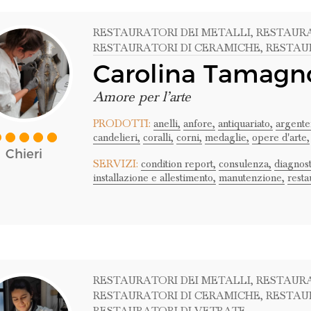
RESTAURATORI DEI METALLI
, RESTAUR
RESTAURATORI DI CERAMICHE
, RESTA
Carolina Tamagn
Amore per l’arte
PRODOTTI:
anelli,
anfore,
antiquariato,
argente
candelieri,
coralli,
corni,
medaglie,
opere d'arte,
Chieri
SERVIZI:
condition report,
consulenza,
diagnost
installazione e allestimento,
manutenzione,
resta
RESTAURATORI DEI METALLI
, RESTAUR
RESTAURATORI DI CERAMICHE
, RESTA