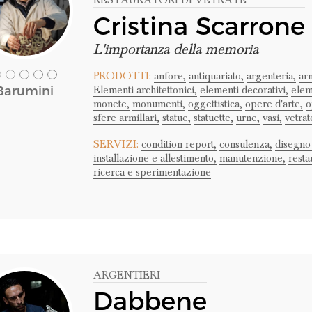
RESTAURATORI DI VETRATE
Cristina Scarrone
L'importanza della memoria
PRODOTTI:
anfore,
antiquariato,
argenteria,
ar
Barumini
Elementi architettonici,
elementi decorativi,
elem
monete,
monumenti,
oggettistica,
opere d'arte,
o
sfere armillari,
statue,
statuette,
urne,
vasi,
vetrat
SERVIZI:
condition report,
consulenza,
disegno
installazione e allestimento,
manutenzione,
resta
ricerca e sperimentazione
ARGENTIERI
Dabbene