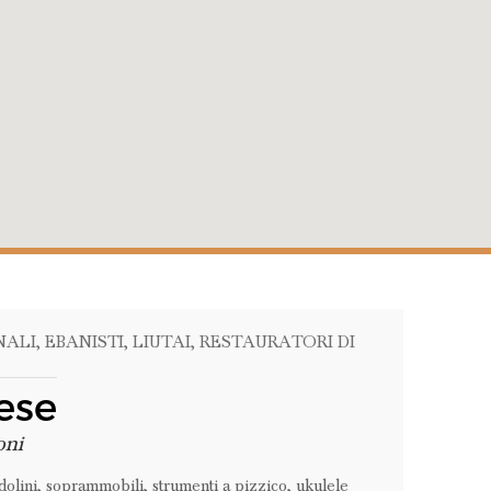
NALI
, EBANISTI
, LIUTAI
, RESTAURATORI DI
ese
oni
olini,
soprammobili,
strumenti a pizzico,
ukulele