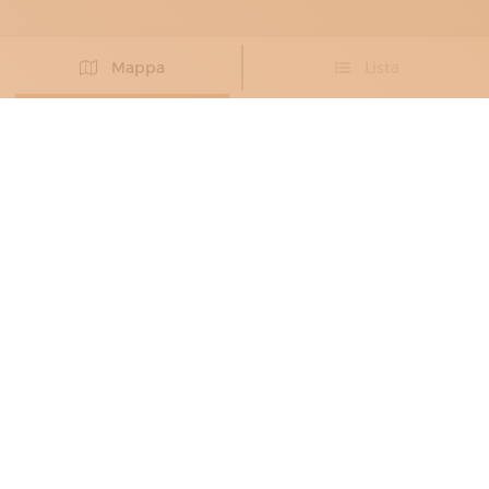
Mappa
Lista
Non hai trovato l’artigiano che cercavi?
PROPONI IL TUO ARTIGIANO
COSTRUTTORI DI STRUMENTI
TRADIZIONALI
, EBANISTI
, LIUTAI
,
RESTAURATORI DI STRUMENTI MUSICALI
DOMENICO MARCHESE
Amore per la musica da tre generazioni
Palermo
PRODOTTI:
arpe,
bassi,
chitarre,
lire,
liuti,
mandolini,