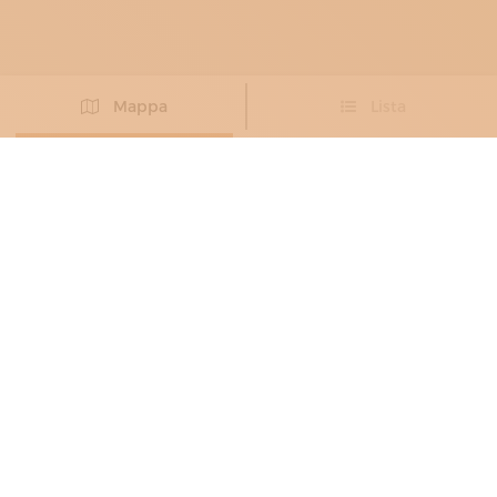
Mappa
Lista
Non hai trovato l’artigiano che cercavi?
PROPONI IL TUO ARTIGIANO
ORAFI E GIOIELLIERI
4NOVE – FRANCESCO PAVAN
Fascino per il mondo antico
Venezia