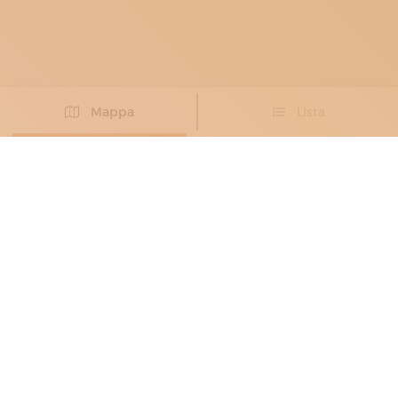
Mappa
Lista
Non hai trovato l’artigiano che cercavi?
PROPONI IL TUO ARTIGIANO
CALZOLAI PER LO SPETTACOLO
EPOCA
Il ciabattino va in scena