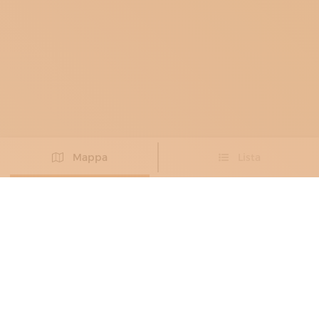
Mappa
Lista
Non hai trovato l’artigiano che cercavi?
PROPONI IL TUO ARTIGIANO