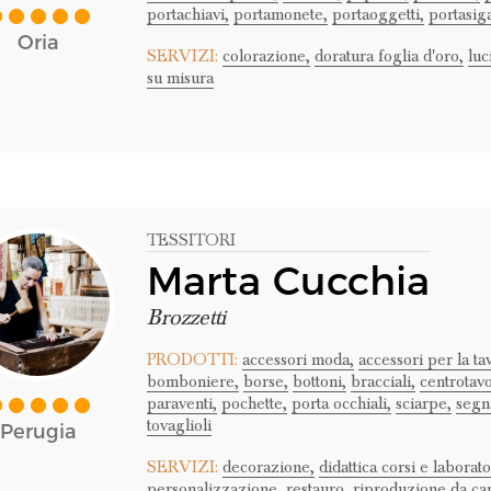
portachiavi,
portamonete,
portaoggetti,
portasiga
Oria
SERVIZI:
colorazione,
doratura foglia d'oro,
luc
su misura
TESSITORI
Marta Cucchia
Brozzetti
PRODOTTI:
accessori moda,
accessori per la ta
bomboniere,
borse,
bottoni,
bracciali,
centrotavo
paraventi,
pochette,
porta occhiali,
sciarpe,
segna
tovaglioli
Perugia
SERVIZI:
decorazione,
didattica corsi e laborato
personalizzazione,
restauro,
riproduzione da ca