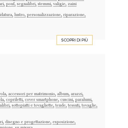
ri,
pouf,
segnalibri,
stemmi,
valigie,
zaini
idatura,
lustro,
personalizzazione,
riparazione,
SCOPRI DI PIÙ
vola,
accessori per matrimonio,
album,
arazzi,
la,
copriletti,
cover smartphone,
cuscini,
paralumi,
libri,
sottopiatti e tovagliette,
tende,
tessuti,
tovaglie,
ri,
disegno e progettazione,
esposizione,
mpione,
su misura