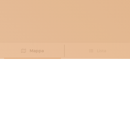
Mappa
Lista
Non hai trovato l’artigiano che cercavi?
PROPONI IL TUO ARTIGIANO
FALEGNAMI
ARTELEGNO