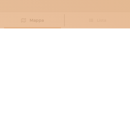
Mappa
Lista
Non hai trovato l’artigiano che cercavi?
PROPONI IL TUO ARTIGIANO
ARTIGIANI DELLA CARTA
, DECORATORI
,
RESTAURATORI DELLA CARTA
,
RESTAURATORI DI DIPINTI
ADELART
Ridare vita agli oggetti d’arte
Segrate