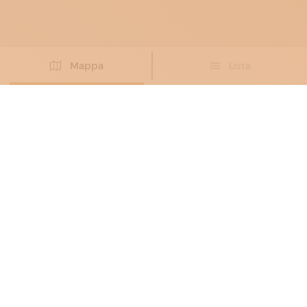
Mappa
Lista
Non hai trovato l’artigiano che cercavi?
PROPONI IL TUO ARTIGIANO
BORSAI
, MODELLISTI E PROTOTIPISTI
MODA
, PELLETTIERI
0706 REBECCA TOMASI
Un mondo di fantasia e creatività
Gorizia