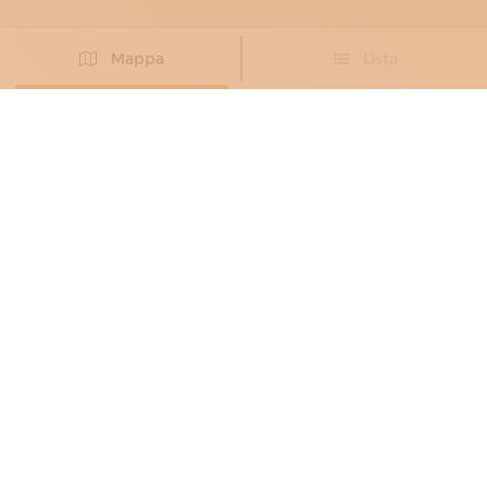
Mappa
Lista
Non hai trovato l’artigiano che cercavi?
PROPONI IL TUO ARTIGIANO
ARTIGIANI DELLA CARTA
, DECORATORI
,
RESTAURATORI DELLA CARTA
,
RESTAURATORI DI DIPINTI
ADELART
Ridare vita agli oggetti d’arte
Segrate
PRODOTTI:
affreschi,
album,
carta marmorizzata,
carte artigianali,