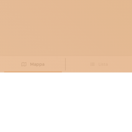
Mappa
Lista
Non hai trovato l’artigiano che cercavi?
PROPONI IL TUO ARTIGIANO