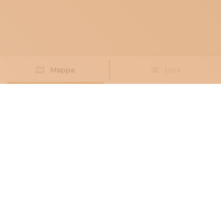
Mappa
Lista
Non hai trovato l’artigiano che cercavi?
PROPONI IL TUO ARTIGIANO
TESSITORI
JEANS DÉCOR
Stile di strada e arte grafica