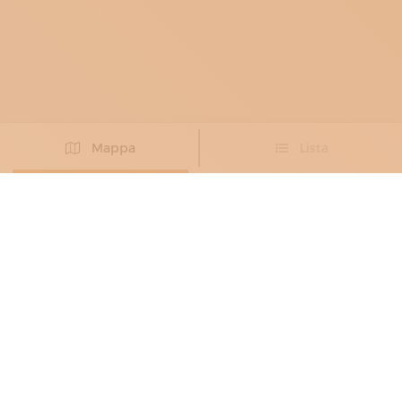
Mappa
Lista
Non hai trovato l’artigiano che cercavi?
PROPONI IL TUO ARTIGIANO
ORAFI E GIOIELLIERI
4NOVE – FRANCESCO PAVAN