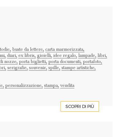
todie,
buste da lettere,
carta marmorizzata,
mi,
diari,
ex libris,
gioielli,
idee regalo,
lampade,
libri,
di nozze,
porta biglietti,
porta documenti,
portafoto,
bri,
serigrafie,
souvenir,
spille,
stampe artistiche,
e,
personalizzazione,
stampa,
vendita
SCOPRI DI PIÙ