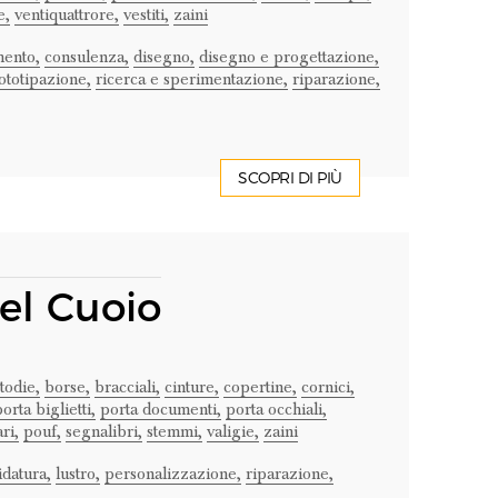
e,
ventiquattrore,
vestiti,
zaini
ento,
consulenza,
disegno,
disegno e progettazione,
ototipazione,
ricerca e sperimentazione,
riparazione,
SCOPRI DI PIÙ
el Cuoio
todie,
borse,
bracciali,
cinture,
copertine,
cornici,
orta biglietti,
porta documenti,
porta occhiali,
ri,
pouf,
segnalibri,
stemmi,
valigie,
zaini
idatura,
lustro,
personalizzazione,
riparazione,