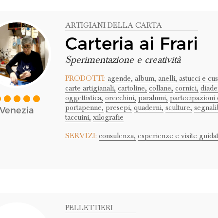
ARTIGIANI DELLA CARTA
Carteria ai Frari
Sperimentazione e creatività
PRODOTTI:
agende,
album,
anelli,
astucci e cus
carte artigianali,
cartoline,
collane,
cornici,
diade
oggettistica,
orecchini,
paralumi,
partecipazioni 
portapenne,
presepi,
quaderni,
sculture,
segnali
Venezia
taccuini,
xilografie
SERVIZI:
consulenza,
esperienze e visite guidat
PELLETTIERI