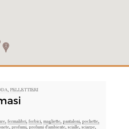
MODA
, PELLETTIERI
masi
ure,
fermalibri,
forbici,
magliette,
pantaloni,
pochette,
nete,
profumi,
profumi d'ambiente,
scialle,
sciarpe,