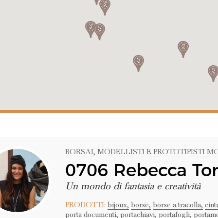
BORSAI
, MODELLISTI E PROTOTIPISTI 
0706 Rebecca To
Un mondo di fantasia e creatività
PRODOTTI:
bijoux,
borse,
borse a tracolla,
cint
porta documenti,
portachiavi,
portafogli,
portamo