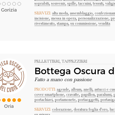
soprabiti,
souvenir,
spille,
taccuini,
tessuti,
valigi
Gorizia
SERVIZI:
alta moda,
assemblaggio,
confezionam
incisione,
messa in opera,
personalizzazione,
pr
rivestimento,
stampa,
su commissione,
vendita
PELLETTIERI
, TAPPEZZIERI
Bottega Oscura d
Fatto a mano con passione
PRODOTTI:
agende,
album,
anelli,
astucci e cus
cover smartphone,
cravatte,
papillon,
paralumi,
p
portachiavi,
portamonete,
portaoggetti,
portasiga
Oria
SERVIZI:
colorazione,
doratura foglia d'oro,
luc
su misura