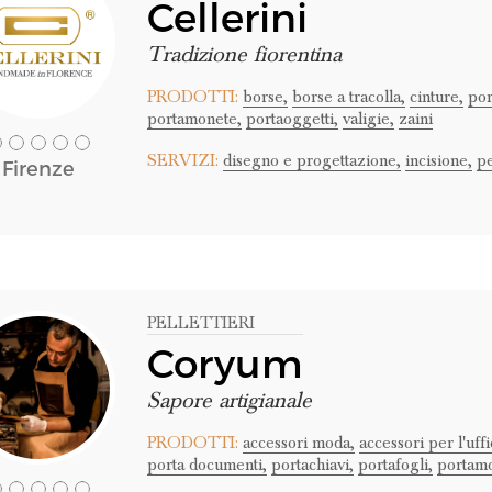
Cellerini
Tradizione fiorentina
PRODOTTI:
borse,
borse a tracolla,
cinture,
por
portamonete,
portaoggetti,
valigie,
zaini
SERVIZI:
disegno e progettazione,
incisione,
pe
Firenze
PELLETTIERI
Coryum
Sapore artigianale
PRODOTTI:
accessori moda,
accessori per l'uffi
porta documenti,
portachiavi,
portafogli,
portamo