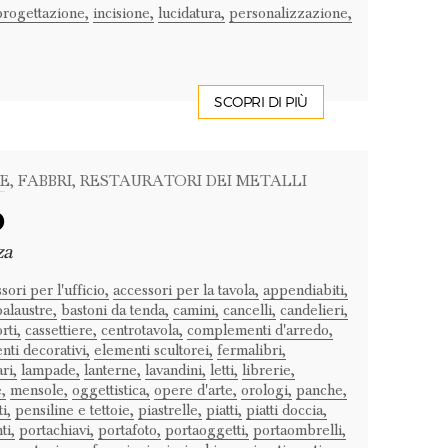
progettazione,
incisione,
lucidatura,
personalizzazione,
SCOPRI DI PIÙ
DE
, FABBRI
, RESTAURATORI DEI METALLI
o
za
sori per l'ufficio,
accessori per la tavola,
appendiabiti,
balaustre,
bastoni da tenda,
camini,
cancelli,
candelieri,
rti,
cassettiere,
centrotavola,
complementi d'arredo,
nti decorativi,
elementi scultorei,
fermalibri,
ri,
lampade,
lanterne,
lavandini,
letti,
librerie,
,
mensole,
oggettistica,
opere d'arte,
orologi,
panche,
i,
pensiline e tettoie,
piastrelle,
piatti,
piatti doccia,
ti,
portachiavi,
portafoto,
portaoggetti,
portaombrelli,