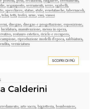
e portoni,
pouf,
recinzioni,
ringhiere,
rivestimenti,
die,
segnaposto,
serramenti,
serre,
sgabelli,
tte,
specchiere,
statue,
stufe,
svuotatasche,
tabernacoli,
,
telai,
tetti,
trofei,
urne,
vasi,
vassoi
terni,
disegno,
disegno e progettazione,
esposizione,
lucidatura,
manutenzione,
messa in opera,
rvativo,
restauro estetico,
riciclo e recupero,
 campione,
riproduzione modelli d'epoca,
sabbiatura,
endita,
verniciatura
SCOPRI DI PIÙ
E
na Calderini
arredamento,
arte sacra,
bigiotteria,
bomboniere,