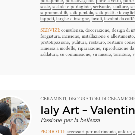
portapenne,
portatovaglioli,
porte a vetro,
porte 
scale,
scatole e portagioie,
scrivanie,
sculture,
se
soprammobili,
sottopentola,
sottopiatti e tovaglie
tappeti,
targhe e insegne,
tavoli,
tavolini da caffè
SERVIZI:
consulenza,
decorazione,
design di in
forgiatura,
incisione,
installazione e allestimento,
prototipazione,
pulitura,
restauro,
restauro conse
rimessa a modello,
riparazione,
riproduzione da
saldatura,
su commissione,
su misura,
tornitura,
v
CERAMISTI
, DECORATORI DI CERAMICH
Ialy Art – Valenti
Passione per la bellezza
PRODOTTI:
accessori per matrimonio,
anfore,