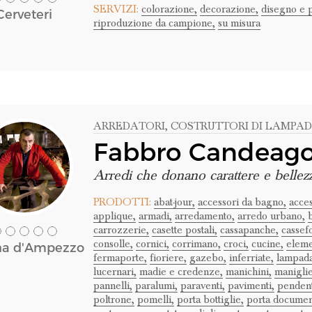
SERVIZI:
colorazione,
decorazione,
disegno e 
Cerveteri
riproduzione da campione,
su misura
ARREDATORI
, COSTRUTTORI DI LAMPA
Fabbro Candeag
Arredi che donano carattere e bellez
PRODOTTI:
abat-jour,
accessori da bagno,
acces
applique,
armadi,
arredamento,
arredo urbano,
carrozzerie,
casette postali,
cassapanche,
cassefo
consolle,
cornici,
corrimano,
croci,
cucine,
eleme
na d'Ampezzo
fermaporte,
fioriere,
gazebo,
inferriate,
lampada
lucernari,
madie e credenze,
manichini,
maniglie
pannelli,
paralumi,
paraventi,
pavimenti,
pendent
poltrone,
pomelli,
porta bottiglie,
porta documen