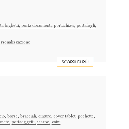
ta biglietti,
porta documenti,
portachiavi,
portafogli,
rsonalizzazione
SCOPRI DI PIÙ
cio,
borse,
bracciali,
cinture,
cover tablet,
pochette,
nete,
portaoggetti,
scarpe,
zaini