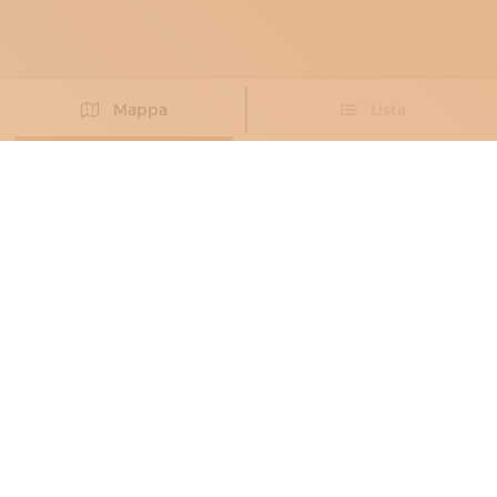
Mappa
Lista
Non hai trovato l’artigiano che cercavi?
PROPONI IL TUO ARTIGIANO
COLTELLINAI E ARROTINI
DONNINI
Passione per i taglienti, dal 1930
Firenze