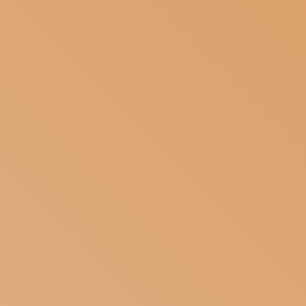
ISCRIVITI ALLA NEWSLETTER
SOSTIENICI
MAGAZINE
TUTTI I CONTENUTI
NEWS
INTERVISTE
ITINERARI
ISCRIVITI
LOGIN