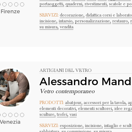
portaoggetti,
quaderni,
rivestimenti,
scatole e po
Firenze
SERVIZI:
decorazione,
didattica corsi e laborato
incisione,
intarsio,
personalizzazione,
restauro,
su misura,
vendita
ARTIGIANI DEL VETRO
Alessandro Mand
Vetro contemporaneo
PRODOTTI:
abat-jour,
accessori per la tavola,
ap
elementi decorativi,
elementi scultorei,
idee rega
sculture,
trofei,
vasi
Venezia
SERVIZI:
esposizione,
incisione,
intaglio e scult
sabbiatura,
su commissione,
su misura