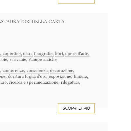
RESTAURATORI DELLA CARTA
,
copertine,
diari,
fotografie,
libri,
opere d'arte,
ioie,
scrivanie,
stampe antiche
,
conferenze,
consulenza,
decorazione,
one,
doratura foglia d'oro,
esposizione,
finitura,
auro,
ricerca e sperimentazione,
rilegatura,
SCOPRI DI PIÙ