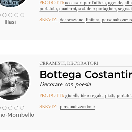
PRODOTTI:
accessori per l'ufficio,
agende,
alb
portafoto,
quaderni,
scatole e portagioie,
segnali
SERVIZI:
decorazione,
finitura,
personalizzazio
Illasi
CERAMISTI
, DECORATORI
Bottega Costanti
Decorare con poesia
PRODOTTI:
gioielli,
idee regalo,
piatti,
portafot
SERVIZI:
personalizzazione
no-Mombello