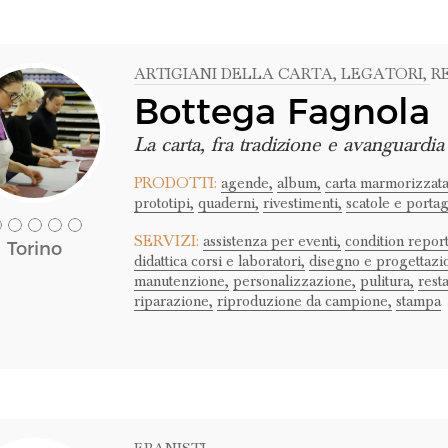
ARTIGIANI DELLA CARTA
, LEGATORI
, 
Bottega Fagnola
La carta, fra tradizione e avanguardia
PRODOTTI:
agende,
album,
carta marmorizzata
prototipi,
quaderni,
rivestimenti,
scatole e portag
SERVIZI:
assistenza per eventi,
condition report
Torino
didattica corsi e laboratori,
disegno e progettazi
manutenzione,
personalizzazione,
pulitura,
rest
riparazione,
riproduzione da campione,
stampa