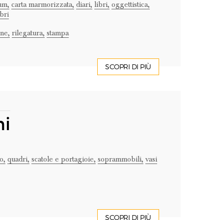
um,
carta marmorizzata,
diari,
libri,
oggettistica,
bri
ne,
rilegatura,
stampa
SCOPRI DI PIÙ
ni
o,
quadri,
scatole e portagioie,
soprammobili,
vasi
SCOPRI DI PIÙ