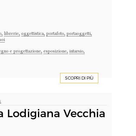
o,
librerie,
oggettistica,
portafoto,
portaoggetti,
soi
egno e progettazione,
esposizione,
intarsio,
SCOPRI DI PIÙ
E
a Lodigiana Vecchia