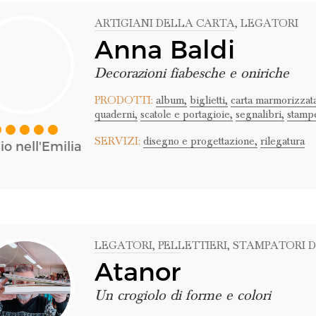
ARTIGIANI DELLA CARTA
, LEGATORI
Anna Baldi
Decorazioni fiabesche e oniriche
PRODOTTI:
album,
biglietti,
carta marmorizzata
quaderni,
scatole e portagioie,
segnalibri,
stampe
SERVIZI:
disegno e progettazione,
rilegatura
o nell'Emilia
LEGATORI
, PELLETTIERI
, STAMPATORI D
Atanor
Un crogiolo di forme e colori