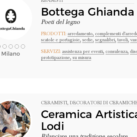
EBANISTI
Bottega Ghianda
Poeti del legno
PRODOTTI:
arredamento,
complementi d'arred
scatole e portagioie,
sedie,
segnalibri,
tavoli,
vas
SERVIZI:
assistenza per eventi,
consulenza,
dis
Milano
prototipazione,
su misura
CERAMISTI
, DECORATORI DI CERAMICH
Ceramica Artistic
Lodi
Rilanciare una tradizione secolare