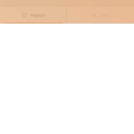
Mappa
Lista
Non hai trovato l’artigiano che cercavi?
PROPONI IL TUO ARTIGIANO
BORSAI
, MAGLIAI
, SARTI
RIVEA
I colori della Liguria
Genova
PRODOTTI:
accessori moda,
bijoux,
borse,
borse a tracolla,
bracciali,
cappelli,
coffe siciliane,
collane,
costumi da bagno,
foulard,