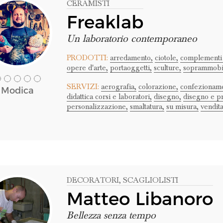
CERAMISTI
Freaklab
Un laboratorio contemporaneo
PRODOTTI:
arredamento,
ciotole,
complementi 
opere d'arte,
portaoggetti,
sculture,
soprammobil
SERVIZI:
aerografia,
colorazione,
confezioname
Modica
didattica corsi e laboratori,
disegno,
disegno e p
personalizzazione,
smaltatura,
su misura,
vendita
DECORATORI
, SCAGLIOLISTI
Matteo Libanoro
Bellezza senza tempo