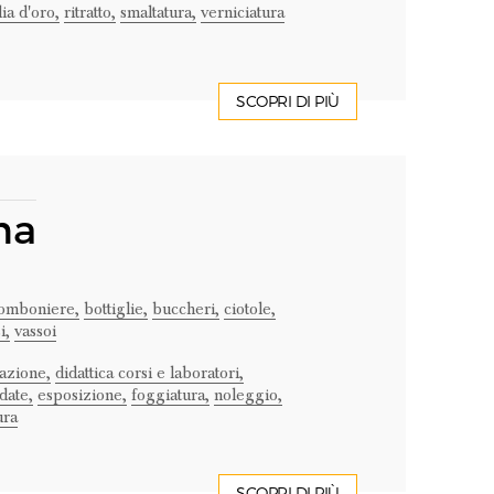
ia d'oro,
ritratto,
smaltatura,
verniciatura
SCOPRI DI PIÙ
na
omboniere,
bottiglie,
buccheri,
ciotole,
i,
vassoi
azione,
didattica corsi e laboratori,
date,
esposizione,
foggiatura,
noleggio,
ura
SCOPRI DI PIÙ