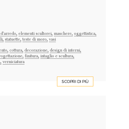
d'arredo,
elementi scultorei,
maschere,
oggettistica,
i,
statuette,
teste di moro,
vasi
nto,
cottura,
decorazione,
design di interni,
rogettazione,
finitura,
intaglio e scultura,
,
verniciatura
SCOPRI DI PIÙ