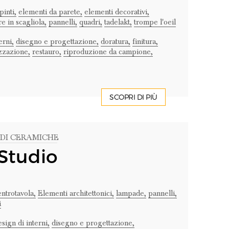
pinti,
elementi da parete,
elementi decorativi,
e in scagliola,
pannelli,
quadri,
tadelakt,
trompe l'oeil
erni,
disegno e progettazione,
doratura,
finitura,
zzazione,
restauro,
riproduzione da campione,
SCOPRI DI PIÙ
 DI CERAMICHE
Studio
entrotavola,
Elementi architettonici,
lampade,
pannelli,
i
sign di interni,
disegno e progettazione,