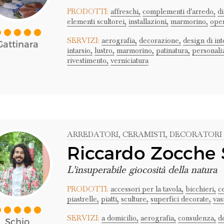
PRODOTTI:
affreschi,
complementi d'arredo,
di
elementi scultorei,
installazioni,
marmorino,
oper
SERVIZI:
aerografia,
decorazione,
design di int
Gattinara
intarsio,
lustro,
marmorino,
patinatura,
personali
rivestimento,
verniciatura
ARREDATORI
, CERAMISTI
, DECORATORI
Riccardo Zocche 
L'insuperabile giocosità della natura
PRODOTTI:
accessori per la tavola,
bicchieri,
c
piastrelle,
piatti,
sculture,
superfici decorate,
vas
SERVIZI:
a domicilio,
aerografia,
consulenza,
de
Schio