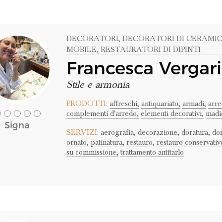
DECORATORI
, DECORATORI DI CERAMI
MOBILE
, RESTAURATORI DI DIPINTI
Francesca Vergari
Stile e armonia
PRODOTTI:
affreschi,
antiquariato,
armadi,
arr
complementi d'arredo,
elementi decorativi,
madi
Signa
SERVIZI:
aerografia,
decorazione,
doratura,
dor
ornato,
patinatura,
restauro,
restauro conservativ
su commissione,
trattamento antitarlo