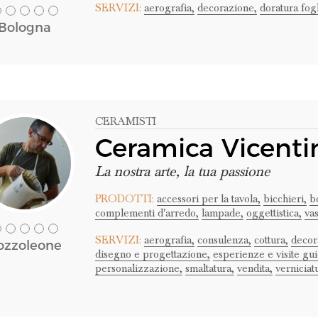
SERVIZI:
aerografia,
decorazione,
doratura fogl
Bologna
CERAMISTI
Ceramica Vicenti
La nostra arte, la tua passione
PRODOTTI:
accessori per la tavola,
bicchieri,
b
complementi d'arredo,
lampade,
oggettistica,
vas
SERVIZI:
aerografia,
consulenza,
cottura,
decor
ozzoleone
disegno e progettazione,
esperienze e visite gui
personalizzazione,
smaltatura,
vendita,
verniciat