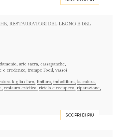
CHE
, RESTAURATORI DEL LEGNO E DEL
edamento,
arte sacra,
cassapanche,
e e credenze,
trompe l'oeil,
vassoi
atura foglia d'oro,
finitura,
imbottitura,
laccatura,
o,
restauro estetico,
riciclo e recupero,
riparazione,
SCOPRI DI PIÙ