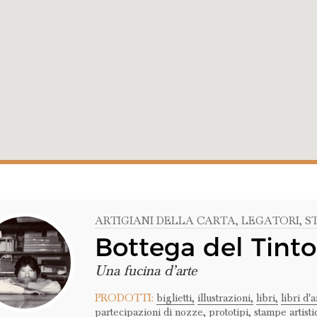
ARTIGIANI DELLA CARTA
, LEGATORI
, 
Bottega del Tinto
Una fucina d’arte
PRODOTTI:
biglietti,
illustrazioni,
libri,
libri d'a
partecipazioni di nozze,
prototipi,
stampe artisti