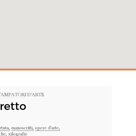
STAMPATORI D'ARTE
retto
rtista,
manoscritti,
opere d'arte,
che,
xilografie