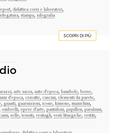
report,
didattica corsi e laboratori,
rilegatura,
stampa,
xilografia
SCOPRI DI PIÙ
dio
arazzi,
arte sacra,
auto d'epoca,
bambole,
borse,
tumi d'epoca,
cravatte,
cuscini,
elementi da parete,
e,
guanti,
guarnizioni,
icone,
kimono,
manichini,
,
ombrelli,
opere d'arte,
pantaloni,
papillon,
paralumi,
cami,
selle,
tessuti,
ventagli,
vesti liturgiche,
vestiti,
consulenza,
didattica corsi e laboratori,