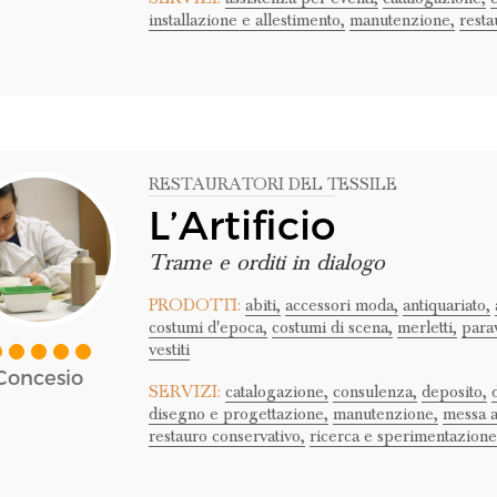
installazione e allestimento,
manutenzione,
resta
RESTAURATORI DEL TESSILE
L’Artificio
Trame e orditi in dialogo
PRODOTTI:
abiti,
accessori moda,
antiquariato,
costumi d'epoca,
costumi di scena,
merletti,
parav
vestiti
Concesio
SERVIZI:
catalogazione,
consulenza,
deposito,
disegno e progettazione,
manutenzione,
messa a
restauro conservativo,
ricerca e sperimentazione