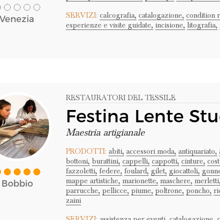
SERVIZI:
calcografia,
catalogazione,
condition 
Venezia
esperienze e visite guidate,
incisione,
litografia,
RESTAURATORI DEL TESSILE
Festina Lente Stu
Maestria artigianale
PRODOTTI:
abiti,
accessori moda,
antiquariato,
bottoni,
burattini,
cappelli,
cappotti,
cinture,
cos
fazzoletti,
federe,
foulard,
gilet,
giocattoli,
gonn
mappe artistiche,
marionette,
maschere,
merletti
Bobbio
parrucche,
pellicce,
piume,
poltrone,
poncho,
ri
zaini
SERVIZI:
assistenza per eventi,
catalogazione,