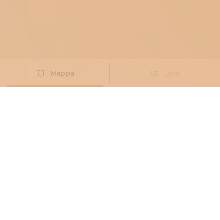
Mappa
Lista
Non hai trovato l’artigiano che cercavi?
PROPONI IL TUO ARTIGIANO
LIUTAI
ALBERTO GIORDANO
Esponente della liuteria genovese