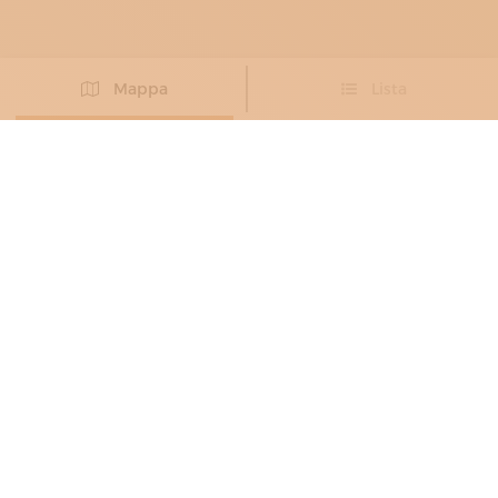
Mappa
Lista
Non hai trovato l’artigiano che cercavi?
PROPONI IL TUO ARTIGIANO
ARTIGIANI DEL VETRO
, RESTAURATORI
DEL VETRO E CRISTALLO
4 GLASS MURANO
La ricerca dell'essenza della bellezza
Venezia