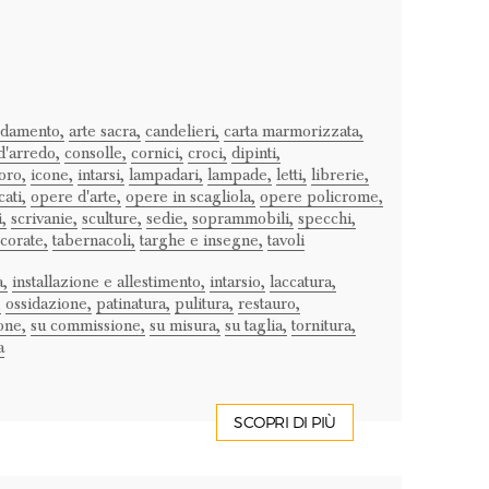
edamento,
arte sacra,
candelieri,
carta marmorizzata,
'arredo,
consolle,
cornici,
croci,
dipinti,
oro,
icone,
intarsi,
lampadari,
lampade,
letti,
librerie,
cati,
opere d'arte,
opere in scagliola,
opere policrome,
i,
scrivanie,
sculture,
sedie,
soprammobili,
specchi,
corate,
tabernacoli,
targhe e insegne,
tavoli
a,
installazione e allestimento,
intarsio,
laccatura,
,
ossidazione,
patinatura,
pulitura,
restauro,
one,
su commissione,
su misura,
su taglia,
tornitura,
a
SCOPRI DI PIÙ