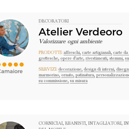
DECORATORI
Atelier Verdeoro
Valorizzare ogni ambiente
PRODOTTI:
affreschi,
carte artigianali,
carte da 
grottesche,
opere d'arte,
rivestimenti,
stemmi,
su
SERVIZI:
decorazione,
design di interni,
disegn
Camaiore
marmorino,
ornato,
patinatura,
personalizzazion
su commissione,
su misura
CORNICIAI
, EBANISTI
, INTAGLIATORI
, I