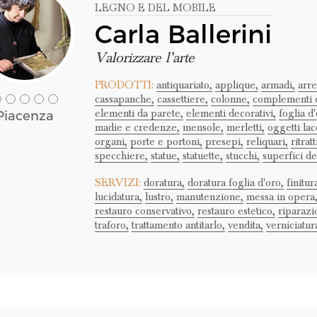
LEGNO E DEL MOBILE
Carla Ballerini
Valorizzare l’arte
PRODOTTI:
antiquariato,
applique,
armadi,
arr
cassapanche,
cassettiere,
colonne,
complementi d
elementi da parete,
elementi decorativi,
foglia d'
Piacenza
madie e credenze,
mensole,
merletti,
oggetti lac
organi,
porte e portoni,
presepi,
reliquari,
ritratt
specchiere,
statue,
statuette,
stucchi,
superfici de
SERVIZI:
doratura,
doratura foglia d'oro,
finitur
lucidatura,
lustro,
manutenzione,
messa in opera
restauro conservativo,
restauro estetico,
riparazi
traforo,
trattamento antitarlo,
vendita,
verniciatur