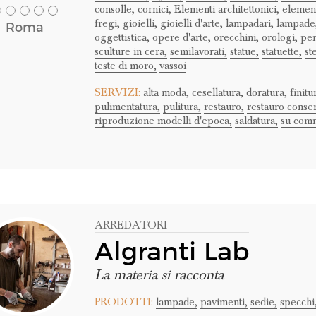
consolle,
cornici,
Elementi architettonici,
element
fregi,
gioielli,
gioielli d'arte,
lampadari,
lampade
Roma
oggettistica,
opere d'arte,
orecchini,
orologi,
pen
sculture in cera,
semilavorati,
statue,
statuette,
st
teste di moro,
vassoi
SERVIZI:
alta moda,
cesellatura,
doratura,
finitu
pulimentatura,
pulitura,
restauro,
restauro conser
riproduzione modelli d'epoca,
saldatura,
su comm
ARREDATORI
Algranti Lab
La materia si racconta
PRODOTTI:
lampade,
pavimenti,
sedie,
specchi