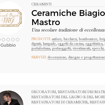
CERAMISTI
Ceramiche Biagiol
Mastro
Una secolare tradizione di eccellenza
PRODOTTI:
anfore,
bicchieri,
bomboniere,
brig
dipinti,
lampade,
oggetti da cucina,
oggettistica,
Gubbio
portafortuna,
portaoggetti,
rivestimenti,
specchi,
SERVIZI:
decorazione,
disegno e progettazione
DECORATORI
, RESTAURATORI DEI MATE
RESTAURATORI DEL LEGNO E DEL MOBI
RESTAURATORI DI CERAMICHE
, RESTAU