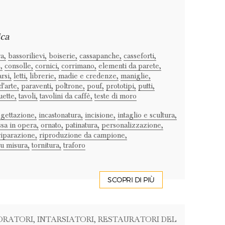
ica
a,
bassorilievi,
boiserie,
cassapanche,
casseforti,
,
consolle,
cornici,
corrimano,
elementi da parete,
arsi,
letti,
librerie,
madie e credenze,
maniglie,
'arte,
paraventi,
poltrone,
pouf,
prototipi,
putti,
uette,
tavoli,
tavolini da caffè,
teste di moro
gettazione,
incastonatura,
incisione,
intaglio e scultura,
sa in opera,
ornato,
patinatura,
personalizzazione,
riparazione,
riproduzione da campione,
su misura,
tornitura,
traforo
SCOPRI DI PIÙ
ORATORI
, INTARSIATORI
, RESTAURATORI DEL