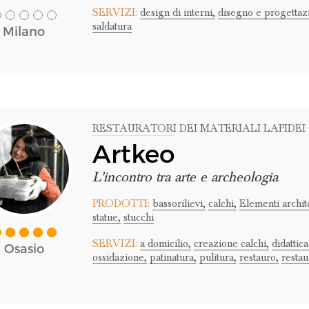
SERVIZI:
design di interni,
disegno e progettaz
saldatura
Milano
RESTAURATORI DEI MATERIALI LAPIDEI
Artkeo
L'incontro tra arte e archeologia
PRODOTTI:
bassorilievi,
calchi,
Elementi archite
statue,
stucchi
SERVIZI:
a domicilio,
creazione calchi,
didattica
Osasio
ossidazione,
patinatura,
pulitura,
restauro,
restau