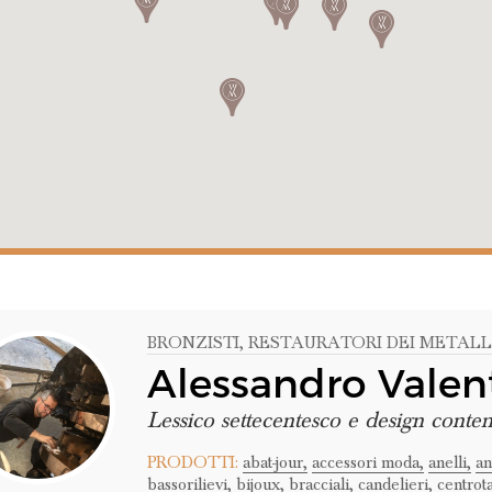
BRONZISTI
, RESTAURATORI DEI METALL
Alessandro Valent
Lessico settecentesco e design cont
PRODOTTI:
abat-jour,
accessori moda,
anelli,
an
bassorilievi,
bijoux,
bracciali,
candelieri,
centrot