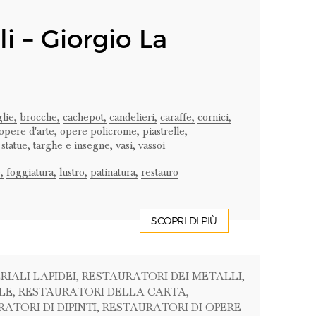
i – Giorgio La
lie,
brocche,
cachepot,
candelieri,
caraffe,
cornici,
opere d'arte,
opere policrome,
piastrelle,
statue,
targhe e insegne,
vasi,
vassoi
,
foggiatura,
lustro,
patinatura,
restauro
SCOPRI DI PIÙ
RIALI LAPIDEI
, RESTAURATORI DEI METALLI
,
LE
, RESTAURATORI DELLA CARTA
,
RATORI DI DIPINTI
, RESTAURATORI DI OPERE