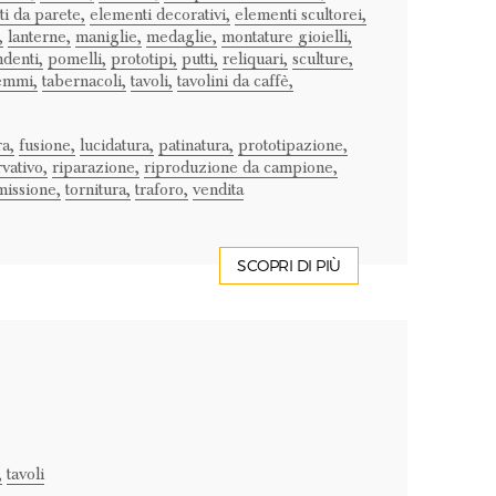
i da parete,
elementi decorativi,
elementi scultorei,
,
lanterne,
maniglie,
medaglie,
montature gioielli,
denti,
pomelli,
prototipi,
putti,
reliquari,
sculture,
emmi,
tabernacoli,
tavoli,
tavolini da caffè,
ra,
fusione,
lucidatura,
patinatura,
prototipazione,
vativo,
riparazione,
riproduzione da campione,
issione,
tornitura,
traforo,
vendita
SCOPRI DI PIÙ
,
tavoli