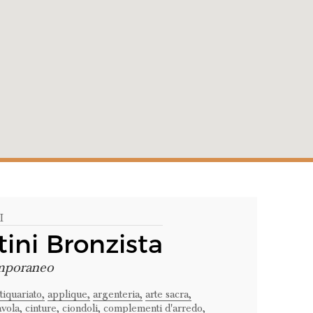
I
ini Bronzista
emporaneo
tiquariato,
applique,
argenteria,
arte sacra,
avola,
cinture,
ciondoli,
complementi d'arredo,