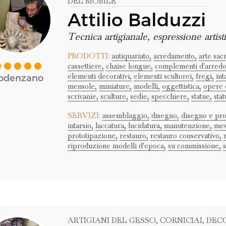
DEL MOBILE
Attilio Balduzzi
Tecnica artigianale, espressione artist
PRODOTTI:
antiquariato,
arredamento,
arte sacr
cassettiere,
chaise longue,
complementi d'arredo
elementi decorativi,
elementi scultorei,
fregi,
int
odenzano
mensole,
miniature,
modelli,
oggettistica,
opere d
scrivanie,
sculture,
sedie,
specchiere,
statue,
stat
SERVIZI:
assemblaggio,
disegno,
disegno e pro
intarsio,
laccatura,
lucidatura,
manutenzione,
mes
prototipazione,
restauro,
restauro conservativo,
riproduzione modelli d'epoca,
su commissione,
ARTIGIANI DEL GESSO
, CORNICIAI
, DEC