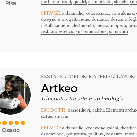
porte e portoni,
quadri,
scenografie,
stucchi,
sup
Pisa
SERVIZI:
a domicilio,
colorazione,
consulenza,
disegno e progettazione,
doratura,
doratura fogl
installazione e allestimento,
messa in opera,
pers
restauro estetico,
su commissione,
su misura
RESTAURATORI DEI MATERIALI LAPIDEI
Artkeo
L'incontro tra arte e archeologia
PRODOTTI:
bassorilievi,
calchi,
Elementi archite
statue,
stucchi
SERVIZI:
a domicilio,
creazione calchi,
didattica
Osasio
ossidazione,
patinatura,
pulitura,
restauro,
restau