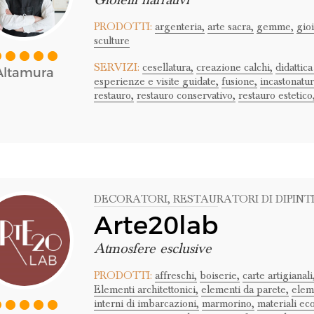
Gioielli narrativi
PRODOTTI:
argenteria,
arte sacra,
gemme,
gioi
sculture
SERVIZI:
cesellatura,
creazione calchi,
didattica
Altamura
esperienze e visite guidate,
fusione,
incastonatur
restauro,
restauro conservativo,
restauro estetico
DECORATORI
, RESTAURATORI DI DIPINT
Arte20lab
Atmosfere esclusive
PRODOTTI:
affreschi,
boiserie,
carte artigianali
Elementi architettonici,
elementi da parete,
eleme
interni di imbarcazioni,
marmorino,
materiali eco