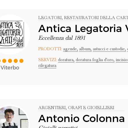
LEGATORI
, RESTAURATORI DELLA CAR
Antica Legatoria V
Eccellenza dal 1891
PRODOTTI:
agende,
album,
astucci e custodie,
SERVIZI:
doratura,
doratura foglia d'oro,
incisio
rilegatura
Viterbo
ARGENTIERI
, ORAFI E GIOIELLIERI
Antonio Colonna