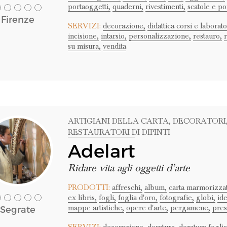
portaoggetti,
quaderni,
rivestimenti,
scatole e po
Firenze
SERVIZI:
decorazione,
didattica corsi e laborato
incisione,
intarsio,
personalizzazione,
restauro,
su misura,
vendita
ARTIGIANI DELLA CARTA
, DECORATORI
RESTAURATORI DI DIPINTI
Adelart
Ridare vita agli oggetti d’arte
PRODOTTI:
affreschi,
album,
carta marmorizzat
ex libris,
fogli,
foglia d'oro,
fotografie,
globi,
id
mappe artistiche,
opere d'arte,
pergamene,
pres
Segrate