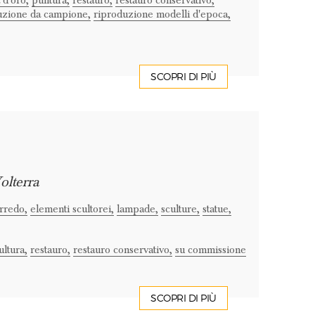
 d'oro,
pulitura,
restauro,
restauro conservativo,
uzione da campione,
riproduzione modelli d'epoca,
SCOPRI DI PIÙ
olterra
rredo,
elementi scultorei,
lampade,
sculture,
statue,
ultura,
restauro,
restauro conservativo,
su commissione
SCOPRI DI PIÙ