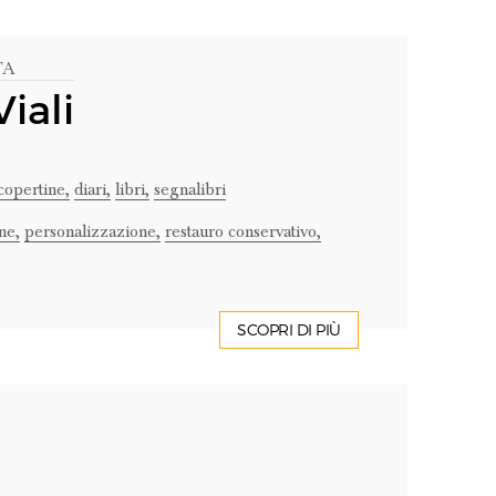
TA
iali
copertine,
diari,
libri,
segnalibri
ne,
personalizzazione,
restauro conservativo,
SCOPRI DI PIÙ