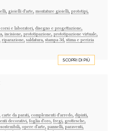
elli,
gioielli d'arte,
montature gioielli,
prototipi,
 corsi e laboratori,
disegno e progettazione,
a,
incisione,
prototipazione,
prototipazione virtuale,
,
riparazione,
saldatura,
stampa 3d,
stima e perizia
SCOPRI DI PIÙ
I
,
carte da parati,
complementi d'arredo,
dipinti,
nti decorativi,
foglia d'oro,
fregi,
grottesche,
sostenibili,
opere d'arte,
pannelli,
paraventi,