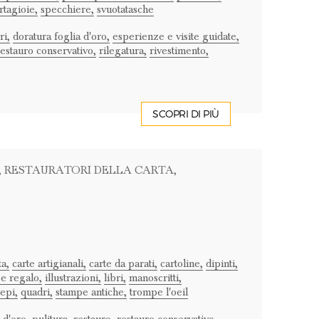
rtagioie,
specchiere,
svuotatasche
ri,
doratura foglia d'oro,
esperienze e visite guidate,
restauro conservativo,
rilegatura,
rivestimento,
SCOPRI DI PIÙ
, RESTAURATORI DELLA CARTA
,
a,
carte artigianali,
carte da parati,
cartoline,
dipinti,
ee regalo,
illustrazioni,
libri,
manoscritti,
epi,
quadri,
stampe antiche,
trompe l'oeil