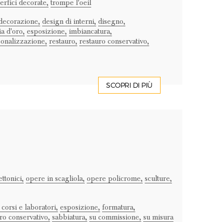
erfici decorate,
trompe l'oeil
decorazione,
design di interni,
disegno,
ia d'oro,
esposizione,
imbiancatura,
onalizzazione,
restauro,
restauro conservativo,
SCOPRI DI PIÙ
ttonici,
opere in scagliola,
opere policrome,
sculture,
 corsi e laboratori,
esposizione,
formatura,
ro conservativo,
sabbiatura,
su commissione,
su misura