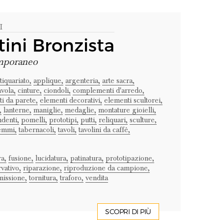
I
ini Bronzista
emporaneo
tiquariato,
applique,
argenteria,
arte sacra,
avola,
cinture,
ciondoli,
complementi d'arredo,
i da parete,
elementi decorativi,
elementi scultorei,
,
lanterne,
maniglie,
medaglie,
montature gioielli,
denti,
pomelli,
prototipi,
putti,
reliquari,
sculture,
emmi,
tabernacoli,
tavoli,
tavolini da caffè,
ra,
fusione,
lucidatura,
patinatura,
prototipazione,
vativo,
riparazione,
riproduzione da campione,
issione,
tornitura,
traforo,
vendita
SCOPRI DI PIÙ