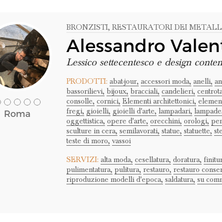
BRONZISTI
, RESTAURATORI DEI METALL
Alessandro Valent
Lessico settecentesco e design cont
PRODOTTI:
abat-jour,
accessori moda,
anelli,
an
bassorilievi,
bijoux,
bracciali,
candelieri,
centrot
consolle,
cornici,
Elementi architettonici,
element
fregi,
gioielli,
gioielli d'arte,
lampadari,
lampade
Roma
oggettistica,
opere d'arte,
orecchini,
orologi,
pen
sculture in cera,
semilavorati,
statue,
statuette,
st
teste di moro,
vassoi
SERVIZI:
alta moda,
cesellatura,
doratura,
finitu
pulimentatura,
pulitura,
restauro,
restauro conser
riproduzione modelli d'epoca,
saldatura,
su comm