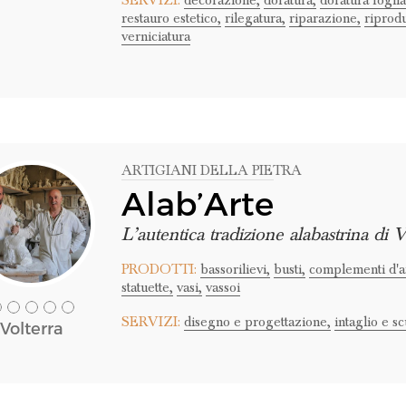
SERVIZI:
decorazione,
doratura,
doratura foglia
restauro estetico,
rilegatura,
riparazione,
riprod
verniciatura
ARTIGIANI DELLA PIETRA
Alab’Arte
L’autentica tradizione alabastrina di V
PRODOTTI:
bassorilievi,
busti,
complementi d'a
statuette,
vasi,
vassoi
SERVIZI:
disegno e progettazione,
intaglio e sc
Volterra