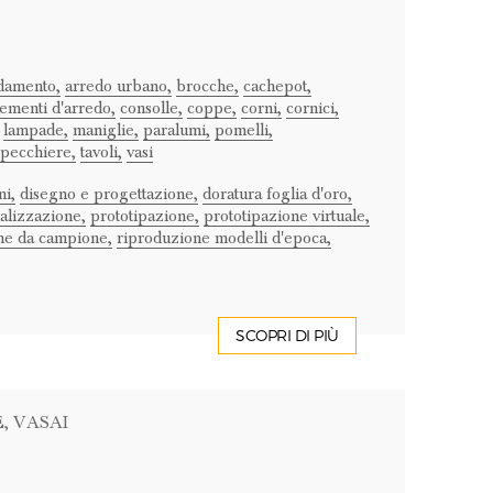
damento,
arredo urbano,
brocche,
cachepot,
ementi d'arredo,
consolle,
coppe,
corni,
cornici,
lampade,
maniglie,
paralumi,
pomelli,
specchiere,
tavoli,
vasi
ni,
disegno e progettazione,
doratura foglia d'oro,
alizzazione,
prototipazione,
prototipazione virtuale,
ne da campione,
riproduzione modelli d'epoca,
SCOPRI DI PIÙ
E
, VASAI