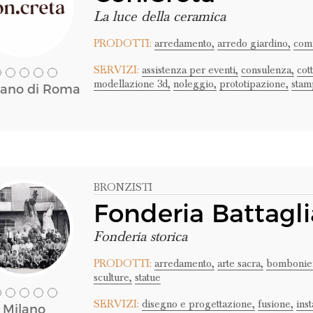
La luce della ceramica
PRODOTTI:
arredamento,
arredo giardino,
comp
SERVIZI:
assistenza per eventi,
consulenza,
cot
modellazione 3d,
noleggio,
prototipazione,
stam
ano di Roma
BRONZISTI
Fonderia Battagli
Fonderia storica
PRODOTTI:
arredamento,
arte sacra,
bombonie
sculture,
statue
SERVIZI:
disegno e progettazione,
fusione,
ins
Milano