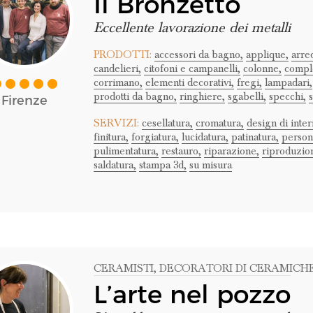
Il Bronzetto
Eccellente lavorazione dei metalli
PRODOTTI:
accessori da bagno,
applique,
arre
candelieri,
citofoni e campanelli,
colonne,
compl
corrimano,
elementi decorativi,
fregi,
lampadari,
prodotti da bagno,
ringhiere,
sgabelli,
specchi,
Firenze
SERVIZI:
cesellatura,
cromatura,
design di inter
finitura,
forgiatura,
lucidatura,
patinatura,
person
pulimentatura,
restauro,
riparazione,
riproduzio
saldatura,
stampa 3d,
su misura
CERAMISTI
, DECORATORI DI CERAMICH
L’arte nel pozzo