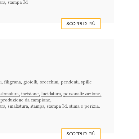
ura,
stampa 3d
SCOPRI DI PIÙ
i,
filigrana,
gioielli,
orecchini,
pendenti,
spille
astonatura,
incisione,
lucidatura,
personalizzazione,
iproduzione da campione,
ura,
smaltatura,
stampa,
stampa 3d,
stima e perizia,
SCOPRI DI PIÙ