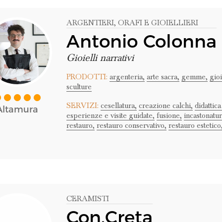
ARGENTIERI
, ORAFI E GIOIELLIERI
Antonio Colonna
Gioielli narrativi
PRODOTTI:
argenteria,
arte sacra,
gemme,
gioi
sculture
SERVIZI:
cesellatura,
creazione calchi,
didattica
Altamura
esperienze e visite guidate,
fusione,
incastonatur
restauro,
restauro conservativo,
restauro estetico
CERAMISTI
Con.Creta