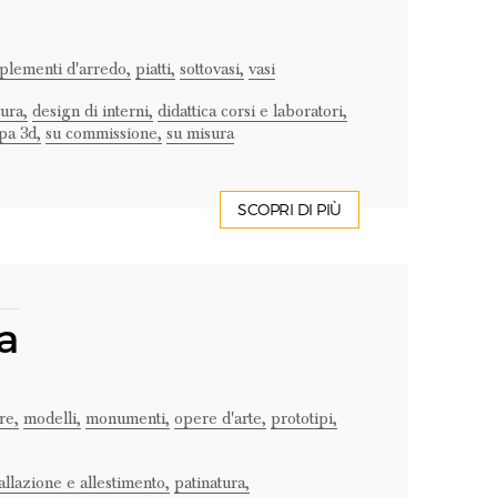
lementi d'arredo,
piatti,
sottovasi,
vasi
tura,
design di interni,
didattica corsi e laboratori,
pa 3d,
su commissione,
su misura
SCOPRI DI PIÙ
a
re,
modelli,
monumenti,
opere d'arte,
prototipi,
tallazione e allestimento,
patinatura,