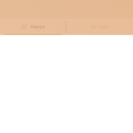
Mappa
Lista
Non hai trovato l’artigiano che cercavi?
PROPONI IL TUO ARTIGIANO
RESTAURATORI DEL LEGNO E DEL
MOBILE
, TAPPEZZIERI
BARATTI ANTICHITÀ
Passione, manualità e dedizione
Dello