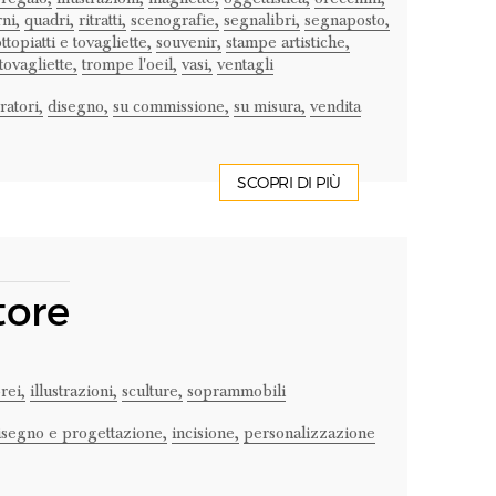
ni,
quadri,
ritratti,
scenografie,
segnalibri,
segnaposto,
ttopiatti e tovagliette,
souvenir,
stampe artistiche,
tovagliette,
trompe l'oeil,
vasi,
ventagli
ratori,
disegno,
su commissione,
su misura,
vendita
SCOPRI DI PIÙ
tore
rei,
illustrazioni,
sculture,
soprammobili
isegno e progettazione,
incisione,
personalizzazione