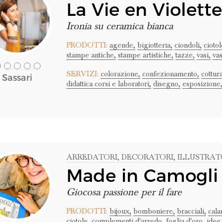
La Vie en Violette
Ironia su ceramica bianca
PRODOTTI:
agende,
bigiotteria,
ciondoli,
ciotol
stampe antiche,
stampe artistiche,
tazze,
vasi,
vas
SERVIZI:
colorazione,
confezionamento,
cottura
Sassari
didattica corsi e laboratori,
disegno,
esposizione
ARREDATORI
, DECORATORI
, ILLUSTRAT
Made in Camogli
Giocosa passione per il fare
PRODOTTI:
bijoux,
bomboniere,
bracciali,
cala
ciotole,
complementi d'arredo,
foglia d'oro,
idee