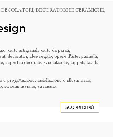
, DECORATORI
, DECORATORI DI CERAMICHE
,
esign
uto,
carte artigianali,
carte da parati,
nti decorativi,
idee regalo,
opere d'arte,
pannelli,
he,
superfici decorate,
svuotatasche,
tappeti,
tavoli,
o e progettazione,
installazione e allestimento,
o,
su commissione,
su misura
SCOPRI DI PIÙ