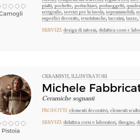
piatti,
pochette,
portachiavi,
portaoggetti,
quader
serigrafie,
servizi per la tavola,
soprammobili,
so
Camogli
superfici decorate,
svuotatasche,
taccuini,
tazze,
SERVIZI:
design di interni,
didattica corsi e labo
CERAMISTI
, ILLUSTRATORI
Michele Fabbrica
Ceramiche sognanti
PRODOTTI:
elementi decorativi,
elementi sculto
SERVIZI:
didattica corsi e laboratori,
disegno,
d
Pistoia