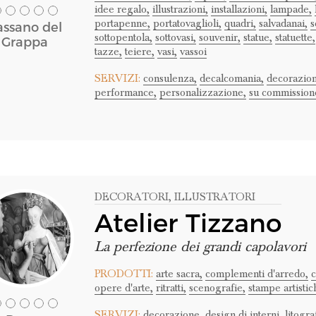
idee regalo,
illustrazioni,
installazioni,
lampade,
portapenne,
portatovaglioli,
quadri,
salvadanai,
s
assano del
sottopentola,
sottovasi,
souvenir,
statue,
statuette,
Grappa
tazze,
teiere,
vasi,
vassoi
SERVIZI:
consulenza,
decalcomania,
decorazion
performance,
personalizzazione,
su commission
DECORATORI
, ILLUSTRATORI
Atelier Tizzano
La perfezione dei grandi capolavori
PRODOTTI:
arte sacra,
complementi d'arredo,
c
opere d'arte,
ritratti,
scenografie,
stampe artistic
SERVIZI:
decorazione,
design di interni,
litogra