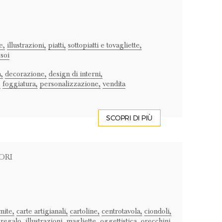
e,
illustrazioni,
piatti,
sottopiatti e tovagliette,
soi
,
decorazione,
design di interni,
,
foggiatura,
personalizzazione,
vendita
SCOPRI DI PIÙ
ORI
mite,
carte artigianali,
cartoline,
centrotavola,
ciondoli,
 regalo,
illustrazioni,
magliette,
oggettistica,
orecchini,