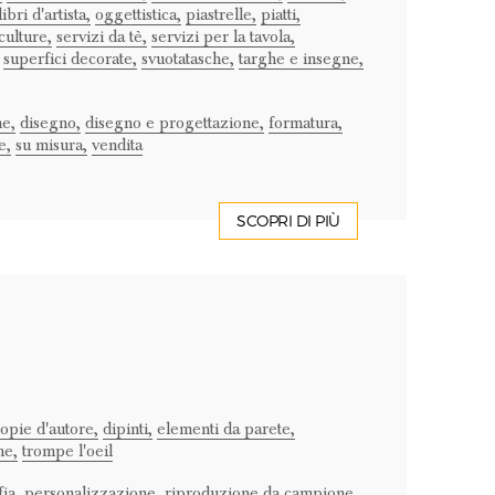
libri d'artista,
oggettistica,
piastrelle,
piatti,
culture,
servizi da tè,
servizi per la tavola,
superfici decorate,
svuotatasche,
targhe e insegne,
e,
disegno,
disegno e progettazione,
formatura,
e,
su misura,
vendita
SCOPRI DI PIÙ
opie d'autore,
dipinti,
elementi da parete,
he,
trompe l'oeil
fia,
personalizzazione,
riproduzione da campione,