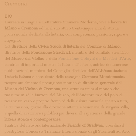
ISCRIVITI ALLA NEWSLETTER
Cremona
SOSTIENICI
BIO
MAGAZINE
Laureata in Lingue e Letterature Straniere Moderne, vive e lavora tra
TUTTI I CONTENUTI
Milano
e
Cremona
ed ha al suo attivo trentacinque anni di attività
NEWS
professionale dedicata alla liuteria, con competenza, passione, rigore e
INTERVISTE
impegno.
ITINERARI
Già
direttrice
della
Civica Scuola di liuteria
del
Comune
di
Milano
,
ISCRIVITI
direttrice della
Fondazione Stradivari
, membro del comitato scientifico
LOGIN
del
Museo del Violino
e della
Fondazione Cologni dei Mestieri d’Arte
,
curatrice di importanti mostre in Italia e all’estero, autrice di numerose
pubblicazioni, membro del Consiglio direttivo dell’
ALI-Associazione
Liutaria Italiana
e consulente della rassegna
Cremona Mondomusica
,
ricopre attualmente il prestigioso incarico di
direttrice generale del
Museo del Violino di Cremona
, una struttura unica al mondo che
riassume in sé le funzioni del Museo, dell’Auditorium e del polo di
ricerca: un vero e proprio ‘tempio’ della cultura musicale aperto a tutti,
la cui mission, grazie alla direzione attenta e visionaria di Virginia Villa,
è quella di avvicinare i pubblici più diversi all’esperienza della grande
liuteria storica e contemporanea
.
Fautrice del network internazionale
Friends of Stradivari
, coordina il
prestigioso Concorso Triennale Internazionale degli Strumenti ad Arco