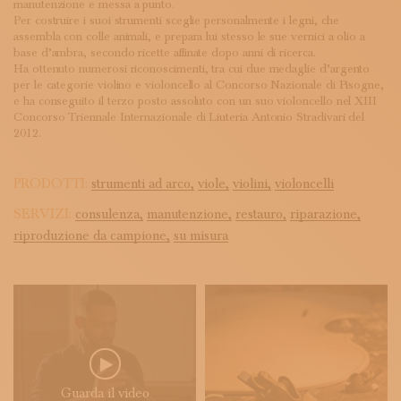
manutenzione e messa a punto.
Per costruire i suoi strumenti sceglie personalmente i legni, che
assembla con colle animali, e prepara lui stesso le sue vernici a olio a
base d’ambra, secondo ricette affinate dopo anni di ricerca.
Ha ottenuto numerosi riconoscimenti, tra cui due medaglie d’argento
per le categorie violino e violoncello al Concorso Nazionale di Pisogne,
e ha conseguito il terzo posto assoluto con un suo violoncello nel XIII
Concorso Triennale Internazionale di Liuteria Antonio Stradivari del
2012.
PRODOTTI:
strumenti ad arco,
viole,
violini,
violoncelli
SERVIZI:
consulenza,
manutenzione,
restauro,
riparazione,
riproduzione da campione,
su misura
Guarda il video