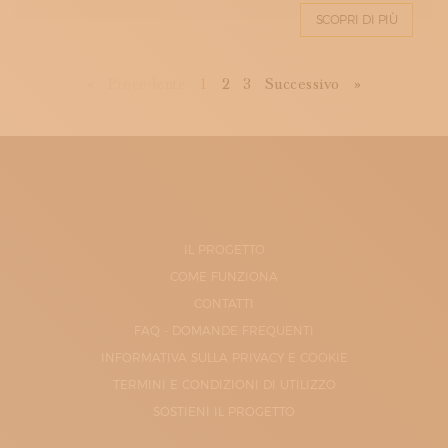
SCOPRI DI PIÙ
First
Previous
Next
Last
«
Precedente
1
2
3
Successivo
»
IL PROGETTO
COME FUNZIONA
CONTATTI
FAQ - DOMANDE FREQUENTI
INFORMATIVA SULLA PRIVACY E COOKIE
TERMINI E CONDIZIONI DI UTILIZZO
SOSTIENI IL PROGETTO