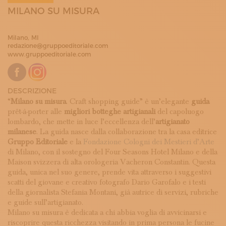
ISCRIVITI ALLA NEWSLETTER
MILANO SU MISURA
SOSTIENICI
MAGAZINE
Milano, MI
TUTTI I CONTENUTI
redazione@gruppoeditoriale.com
NEWS
www.gruppoeditoriale.com
INTERVISTE
ITINERARI
ISCRIVITI
DESCRIZIONE
LOGIN
“
Milano su misura
. Craft shopping guide” è un’elegante
guida
prêt-à-porter alle
migliori botteghe artigianali
del capoluogo
lombardo, che mette in luce l’eccellenza dell’
artigianato
milanese
. La guida nasce dalla collaborazione tra la casa editrice
Gruppo Editoriale
e la
Fondazione Cologni dei Mestieri d’Arte
di Milano, con il sostegno del Four Seasons Hotel Milano e della
Maison svizzera di alta orologeria Vacheron Constantin. Questa
guida, unica nel suo genere, prende vita attraverso i suggestivi
scatti del giovane e creativo fotografo Dario Garofalo e i testi
della giornalista Stefania Montani, già autrice di servizi, rubriche
e guide sull’artigianato.
Milano su misura è dedicata a chi abbia voglia di avvicinarsi e
riscoprire questa ricchezza visitando in prima persona le fucine